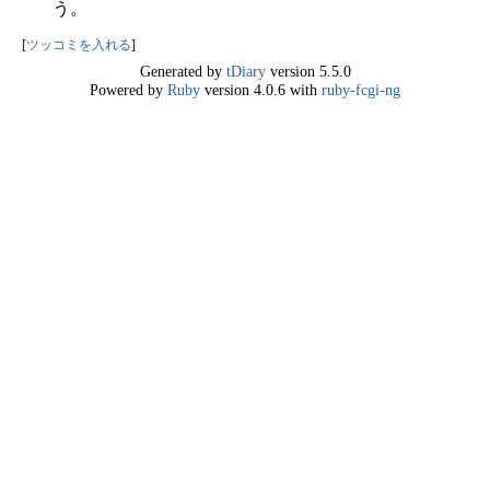
う。
[
ツッコミを入れる
]
Generated by
tDiary
version 5.5.0
Powered by
Ruby
version 4.0.6 with
ruby-fcgi-ng