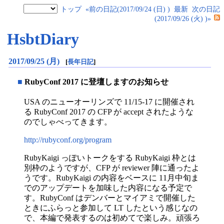
トップ
«前の日記(2017/09/24 (日) )
最新
次の日記
(2017/09/26 (火) )»
HsbtDiary
2017/09/25 (月)
[
長年日記
]
■
RubyConf 2017 に登壇しますのお知らせ
USA のニューオーリンズで 11/15-17 に開催され
る RubyConf 2017 の CFP が accept されたような
のでしゃべってきます。
http://rubyconf.org/program
RubyKaigi っぽいトークをする RubyKaigi 枠とは
別枠のようですが、CFP が reviewer 陣に通ったよ
うです。RubyKaigi の内容をベースに 11月中旬ま
でのアップデートを加味した内容になる予定で
す。RubyConf はデンバーとマイアミで開催した
ときにふらっと参加して LT したという感じなの
で、本編で発表するのは初めてで楽しみ。頑張ろ