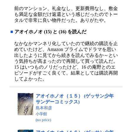
前のマンション、礼金なし、更新費用なし、敷金
も満足な金額だけ返還という感じだったのでトー
タルで非常に良い物件だった。ありがたや。
■
アオイホノオ (15) と (16) を読んだ
なかなかマンネリ化していたので継続の購読を止
めていたけど、Amazon プライムでドラマを思い
出したように見てから続きを読んでみるか～とい
う気持ちが高まったので再開して買って読んだ。
15 はいつものノリだったけど、16 の庵野とのエ
ピソードがすごく良くて、結果としては購読再開
してよかった。
アオイホノオ（１５） (ゲッサン少年
サンデーコミックス)
島本和彦
小学館
(no price)