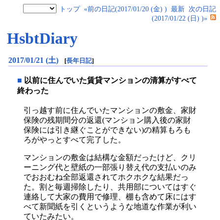
トップ
«前の日記(2017/01/20 (金) )
最新
次の日記
(2017/01/22 (日) )»
HsbtDiary
2017/01/21 (土)
[
長年日記
]
■
以前に住んでいた賃貸マンションの清算がすべて
終わった
引っ越す前に住んでいたマンションの敷金、家財
保険の残期間分の返還(マンション購入後の家財
保険には引き継ぐことができない)の精算もろも
ろがやっとすべて完了した。
マンションの敷金は結構な金額だったけど、クリ
ーニング代と壁紙の一部張り替え代の支払いのみ
でおおむね全部返還されてホクホクな結果だっ
た。割と毎週掃除したり、共用部についてはすぐ
連絡して大家の費用で修理、棚も含めて床にはす
べて新聞紙を引くというような地道な作業が利い
ていたみたい。