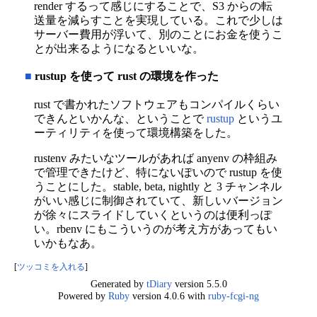
render するって感じにすることで、S3 からの転
送量を減らすことを実現している。これで少しは
サーバー費用が浮いて、別のことにお金を使うこ
とが出来るようになるといいな。
■
rustup を使って rust の環境を作った
rust で書かれたソフトウェアもコンパイルくらい
できんといかんな、ということで
rustup
というユ
ーティリティを使って環境構築をした。
rustenv みたいなツールがあれば anyenv の枠組み
で管理できたけど、特にないぽいので rustup を使
うことにした。stable, beta, nightly と 3 チャンネル
がいい感じに制御されていて、新しいバージョン
が徐々にスライドしていくというのは便利っぽ
い。rbenv にもこういうのが考え方があってもい
いかもなあ。
[
ツッコミを入れる
]
Generated by
tDiary
version 5.5.0
Powered by
Ruby
version 4.0.6 with
ruby-fcgi-ng