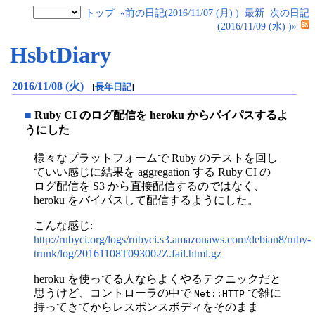
トップ
«前の日記(2016/11/07 (月) )
最新
次の日記
(2016/11/09 (水) )»
HsbtDiary
2016/11/08 (火)
[
長年日記
]
■
Ruby CI のログ配信を heroku からバイパスするよ
うにした
様々なプラットフォームで Ruby のテストを回し
ていい感じに結果を aggregation する Ruby CI の
ログ配信を S3 から直接配信するのではなく、
heroku をバイパスして配信するようにした。
こんな感じ:
http://rubyci.org/logs/rubyci.s3.amazonaws.com/debian8/ruby-
trunk/log/20161108T093002Z.fail.html.gz
heroku を使ってる人ならよくやるテクニックだと
思うけど、コントローラの中で
で雑に
Net::HTTP
持ってきてからレスポンスボディをそのまま