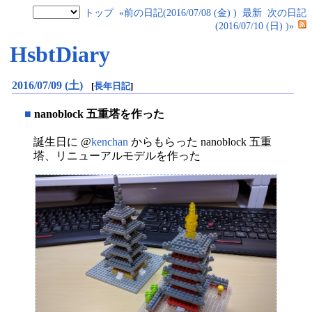
トップ
«前の日記(2016/07/08 (金) )
最新
次の日記
(2016/07/10 (日) )»
HsbtDiary
2016/07/09 (土)
[
長年日記
]
■
nanoblock 五重塔を作った
誕生日に @
kenchan
からもらった nanoblock 五重
塔、リニューアルモデルを作った