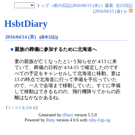
トップ
«前の日記(2016/04/13 (水) )
最新
次の日記
(2016/04/15 (金) )»
HsbtDiary
2016/04/14 (木)
[
長年日記
]
■
親族の葬儀に参加するために北海道へ
妻の親族が亡くなったという知らせが 4/13 に来
ていて、葬儀の日程が 4/14-15 で確定したのです
べての予定をキャンセルして北海道に移動。妻は
13 の時点で北海道に行って準備を手伝っていた
ので、一人で会場まで移動していた。すぐに準備
して移動はできるものの、飛行機降りてからの距
離はなかなかあるね。
[
ツッコミを入れる
]
Generated by
tDiary
version 5.5.0
Powered by
Ruby
version 4.0.6 with
ruby-fcgi-ng