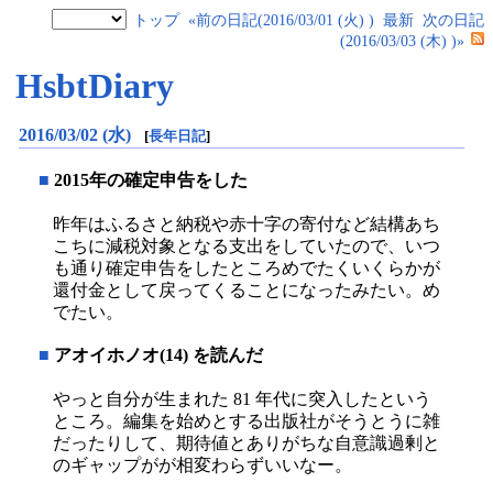
トップ
«前の日記(2016/03/01 (火) )
最新
次の日記
(2016/03/03 (木) )»
HsbtDiary
2016/03/02 (水)
[
長年日記
]
■
2015年の確定申告をした
昨年はふるさと納税や赤十字の寄付など結構あち
こちに減税対象となる支出をしていたので、いつ
も通り確定申告をしたところめでたくいくらかが
還付金として戻ってくることになったみたい。め
でたい。
■
アオイホノオ(14) を読んだ
やっと自分が生まれた 81 年代に突入したという
ところ。編集を始めとする出版社がそうとうに雑
だったりして、期待値とありがちな自意識過剰と
のギャップがが相変わらずいいなー。