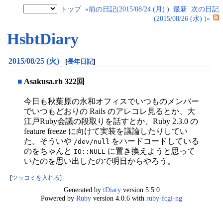
トップ
«前の日記(2015/08/24 (月) )
最新
次の日記
(2015/08/26 (水) )»
HsbtDiary
2015/08/25 (火)
[
長年日記
]
■
Asakusa.rb 322回
今日も秋葉原の永和オフィスでいつものメンバー
でいつもどおりの Rails のアレコレ見るとか、大
江戸Ruby会議の段取りを話すとか、Ruby 2.3.0 の
feature freeze に向けて実装を議論したりしてい
た。そういや
をハードコードしている
/dev/null
のをちゃんと
に置き換えようと思って
IO::NULL
いたのを思い出したので明日からやろう。
[
ツッコミを入れる
]
Generated by
tDiary
version 5.5.0
Powered by
Ruby
version 4.0.6 with
ruby-fcgi-ng