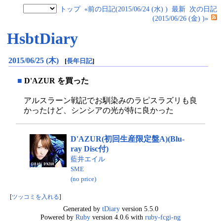
トップ
«前の日記(2015/06/24 (水) )
最新
次の日記
(2015/06/26 (金) )»
HsbtDiary
2015/06/25 (木)
[
長年日記
]
■
D'AZUR を買った
アルスラーン戦記でお馴染みのラピスラズリも良
かったけど、シンシアの光が特に良かった
D'AZUR(初回生産限定盤A)(Blu-
ray Disc付)
藍井エイル
SME
(no price)
[
ツッコミを入れる
]
Generated by
tDiary
version 5.5.0
Powered by
Ruby
version 4.0.6 with
ruby-fcgi-ng