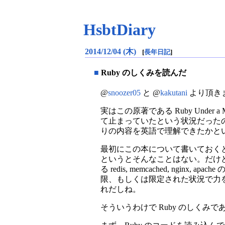
HsbtDiary
2014/12/04 (木)
[
長年日記
]
■
Ruby のしくみを読んだ
@
snoozer05
と @
kakutani
より頂き
実はこの原著である Ruby Unde
て止まっていたという状況だったの
りの内容を英語で理解できたかと
最初にこの本について書いておくと、
というとそんなことはない。だけど、
る redis, memcached, ngi
限、もしくは限定された状況で力
れだしね。
そういうわけで Ruby のしくみで