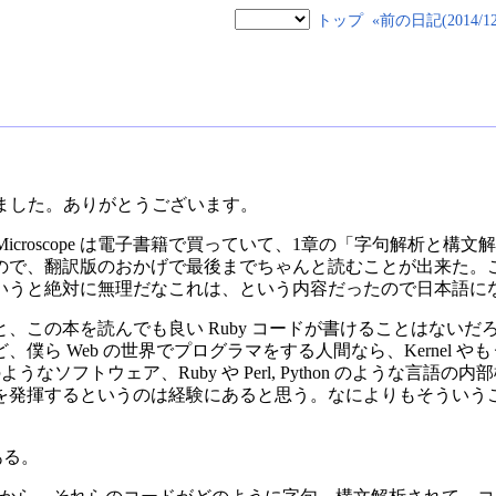
トップ
«前の日記(2014/12/
ました。ありがとうございます。
r a Microscope は電子書籍で買っていて、1章の「字句解析
で、翻訳版のおかげで最後までちゃんと読むことが出来た。これ、
いうと絶対に無理だなこれは、という内容だったので日本語に
この本を読んでも良い Ruby コードが書けることはないだろう
僕ら Web の世界でプログラマをする人間なら、Kernel 
nx, apache のようなソフトウェア、Ruby や Perl, Python の
を発揮するというのは経験にあると思う。なによりもそういう
ある。