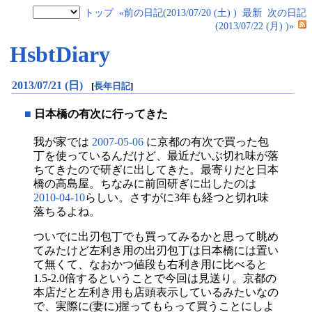
トップ
«前の日記(2013/07/20 (土) )
最新
次の日記
(2013/07/22 (月) )»
HsbtDiary
2013/07/21 (日)
[
長年日記
]
■
日本橋の有次に行ってきた
我が家では
2007-05-06
に京都の有次で買った包
丁を使っているんだけど、最近だいぶ切れ味が落
ちてきたので研ぎに出してきた。最寄りだと日本
橋の高島屋。ちなみに前回研ぎに出したのは
2010-04-10
らしい。さすがに3年も経つと切れ味
落ちるよね。
ついでに出刃包丁でも買ってみるかと思って眺め
てみたけど左利き用の出刃包丁は日本橋には置い
て無くて、なおかつ値段も右利き用に比べると
1.5-2.0倍するということで今回は見送り。京都の
本店だと左利き用も店頭表示しているみたいなの
で、実際に(妻に)握ってもらって買うことにしよ