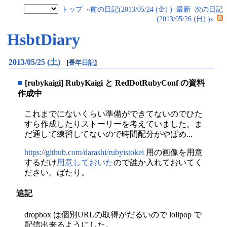
トップ
«前の日記(2013/05/24 (金) )
最新
次の日記
(2013/05/26 (日) )»
HsbtDiary
2013/05/25 (土)
[
長年日記
]
■
[rubykaigi] RubyKaigi と RedDotRubyConf の資料
作成中
これまでにないくらい準備ができてないのでひた
すら作成したりストーリーを考えていました。ま
だ通して練習してないので時間配分がやばめ...
https://github.com/darashi/rubyistokei
用の画像を用意
するだけ
用意しておいた
ので誰か入れておいてく
ださい。ばたり。
追記
dropbox は個別URLの取得がだるいので lolipop で
配信出来るようにした。