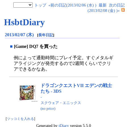
トップ
«前の日記(2013/02/06 (水) )
最新
次の日記
(2013/02/08 (金) )»
HsbtDiary
2013/02/07 (木)
[
長年日記
]
■
[Game] DQ7 を買った
例によって通勤時間にプレイ予定。すぐメタルギ
アライジングが発売するので2週間くらいでクリ
アできるかなあ。
ドラゴンクエストVII エデンの戦士
たち - 3DS
-
スクウェア・エニックス
(no price)
[
ツッコミを入れる
]
Generated by
tDiary
version 5.5.0