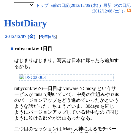
トップ
«前の日記(2012/12/06 (木) )
最新
次の日記
(2012/12/08 (土) )»
HsbtDiary
2012/12/07 (金)
[
長年日記
]
■
rubyconf.tw 1日目
はじまりはじまり。写真は日本に帰ったら追加す
るかも。
rubyconf.tw の一日目は vmware の mozy というサ
ービスが rails で動いていて、中身の仕組みや rails
のバージョンアップをどう進めていったかという
ような話だった。ちょうどいま、30days を同じ
ようにバージョンアップしている途中なので同じ
ように泣ける部分が沢山あったなあ。
二つ目のセッションは Matz 大神によるモチベー