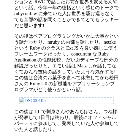
ションと RWC で話したお前が世界を変えるんや
という話。今年一年の総括という感じのトークで
rubyconf.tw に来ていた人は世界を駆け巡らなく
ても全部の話を聞くことができてとてもラッキー
だと思います!
その後はペアプログラミングがいかに大事かとい
う話だったり、mruby の内部を話したり、netzke
という Ruby のクラスと Ext JS を良い感じに使う
フレームワークだったり、concurrent な Ruby
Application の性能比較、だいぶディープな部分の
解説だったりと、エモい話は Matz しか話してな
くてみんな技術の話をしていたような気がする!
この後は台湾のお菓子を食べて休憩してから松田
さんの Ruby 2.0 の新機能をアプリケーションプ
ログラマがどう使うかという話。
この後は LT で刺身さんやあんちぽさん、つね様
が発表して1日目は終わり。最後にオフィシャル
パーティに参加して、発表していた人や参加して
いた人と話したり。