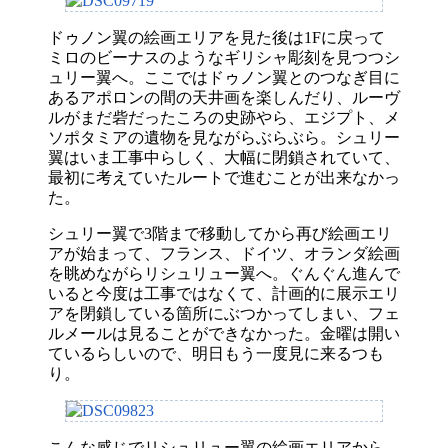
ドゥノン翼の絵画エリアを見た後は1Fに戻って
ミロのビーナスのようなギリシャ彫刻を見つつシ
ュリー翼へ。ここではドゥノン翼とのつなぎ目に
あるアポロンの間の天井画を楽しんだり、ルーヴ
ルがまだ砦だったころの史跡やら、エジプト、メ
ソポタミアの遺物を見ながらぶらぶら。シュリー
翼はいま工事中らしく、大幅に閉鎖されていて、
最初に考えていたルートで進むことが出来なかっ
た。
シュリー翼で3階まで移動してから再び絵画エリ
アが始まって、フランス、ドイツ、オランダ絵画
を眺めながらリシュリュー翼へ。ぐんぐん進んで
いると今度は工事ではなくて、計画的に展示エリ
アを閉鎖している箇所にぶつかってしまい、フェ
ルメールは見ることができなかった。金曜は開い
ているらしいので、明日もう一度見に来るつも
り。
こんな感じでリシュリュー翼の絵画エリアから