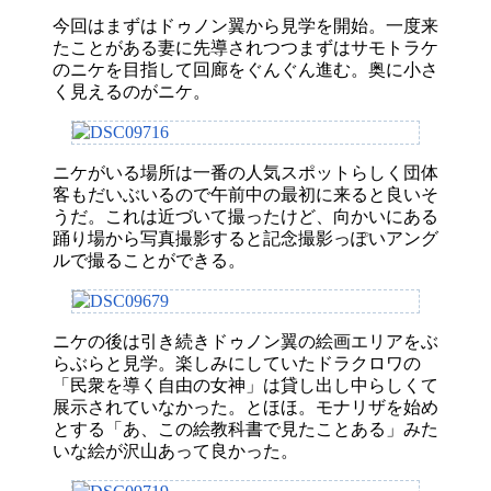
今回はまずはドゥノン翼から見学を開始。一度来
たことがある妻に先導されつつまずはサモトラケ
のニケを目指して回廊をぐんぐん進む。奥に小さ
く見えるのがニケ。
ニケがいる場所は一番の人気スポットらしく団体
客もだいぶいるので午前中の最初に来ると良いそ
うだ。これは近づいて撮ったけど、向かいにある
踊り場から写真撮影すると記念撮影っぽいアング
ルで撮ることができる。
ニケの後は引き続きドゥノン翼の絵画エリアをぶ
らぶらと見学。楽しみにしていたドラクロワの
「民衆を導く自由の女神」は貸し出し中らしくて
展示されていなかった。とほほ。モナリザを始め
とする「あ、この絵教科書で見たことある」みた
いな絵が沢山あって良かった。