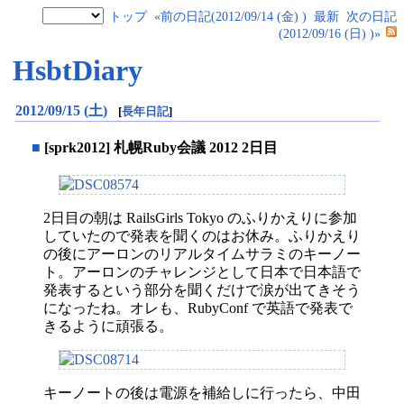
トップ
«前の日記(2012/09/14 (金) )
最新
次の日記
(2012/09/16 (日) )»
HsbtDiary
2012/09/15 (土)
[
長年日記
]
■
[sprk2012] 札幌Ruby会議 2012 2日目
2日目の朝は RailsGirls Tokyo のふりかえりに参加
していたので発表を聞くのはお休み。ふりかえり
の後にアーロンのリアルタイムサラミのキーノー
ト。アーロンのチャレンジとして日本で日本語で
発表するという部分を聞くだけで涙が出てきそう
になったね。オレも、RubyConf で英語で発表で
きるように頑張る。
キーノートの後は電源を補給しに行ったら、中田