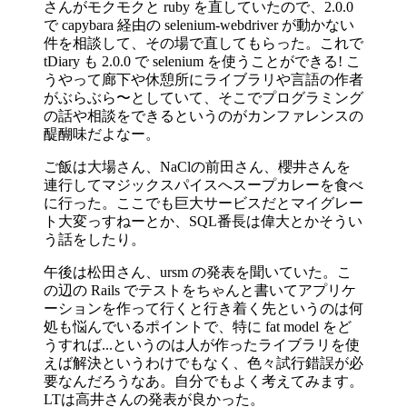
さんがモクモクと ruby を直していたので、2.0.0
で capybara 経由の selenium-webdriver が動かない
件を相談して、その場で直してもらった。これで
tDiary も 2.0.0 で selenium を使うことができる! こ
うやって廊下や休憩所にライブラリや言語の作者
がぶらぶら〜としていて、そこでプログラミング
の話や相談をできるというのがカンファレンスの
醍醐味だよなー。
ご飯は大場さん、NaClの前田さん、櫻井さんを
連行してマジックスパイスへスープカレーを食べ
に行った。ここでも巨大サービスだとマイグレー
ト大変っすねーとか、SQL番長は偉大とかそうい
う話をしたり。
午後は松田さん、ursm の発表を聞いていた。こ
の辺の Rails でテストをちゃんと書いてアプリケ
ーションを作って行くと行き着く先というのは何
処も悩んでいるポイントで、特に fat model をど
うすれば...というのは人が作ったライブラリを使
えば解決というわけでもなく、色々試行錯誤が必
要なんだろうなあ。自分でもよく考えてみます。
LTは高井さんの発表が良かった。