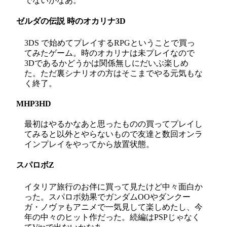
でないかなあ。
ゼルダの伝説 時のオカリナ3D
3DS で始めてプレイするRPGということで買っ
てみたゲーム。時のオカリナは未プレイなので
3Dであるかどうかは関係無しにだいぶ楽しめ
た。ただ裏シナリオの方はそこまでやる元気もな
く終了。
MHP3HD
最初はやるかなあと思ったものの買ってプレイし
てみると以外とやらないもので友達と数回オンラ
インプレイをやってから放置状態。
スパロボZ
イタリア旅行のお伴に買って見たけど中々面白か
った。スパロボ効果でガンダムOOやダンクー
ガ・ノヴァもアニメで一気見して楽しめたし、今
年の中々のヒット作だった。続編はPSPじゃなく