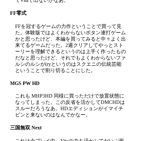
てVitaで出ないかなあ。
FF零式
FFを冠するゲームの力作ということで買って見
た。体験版ではよくわからないボタン連打ゲーム
かと思ったけど、本編を買ってみると中々よく出
来てるゲームだった。2週クリアしてやっとスト
ーリーを理解できるというのは上手く作ったもの
だなと思ったけど、それでもよくわからないファ
ルシのルシが(ryというのはスクエニの伝統芸能
ということで割り切ることにした。
MGS PW HD
これも MHP3HD 同様に買っただけで放置状態に
なってしまった。この反省を活かしてDMCHDは
スルーだろうなあ。HDエディションがイマイチ
ピンと来ないのはなんでかなー。
三国無双 Next
これは今プレイ中。Vitaの力を活かしてだいぶ面