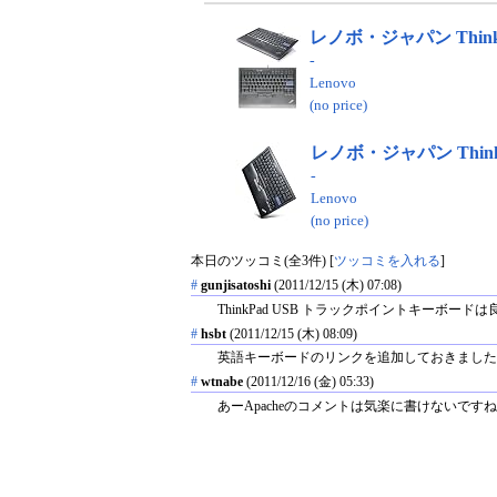
レノボ・ジャパン Think
-
Lenovo
(no price)
レノボ・ジャパン Think
-
Lenovo
(no price)
本日のツッコミ(全3件) [
ツッコミを入れる
]
#
gunjisatoshi
(2011/12/15 (木) 07:08)
ThinkPad USB トラックポイントキー
#
hsbt
(2011/12/15 (木) 08:09)
英語キーボードのリンクを追加しておきました
#
wtnabe
(2011/12/16 (金) 05:33)
あーApacheのコメントは気楽に書けない