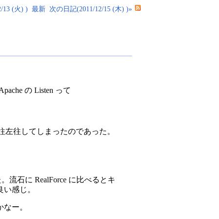
13 (火) )
最新
次の日記(2011/12/15 (木) )»
e の Listen って
間右往左往してしまったのであった。
石に RealForce に比べるとキ
良い感じ。
かなー。