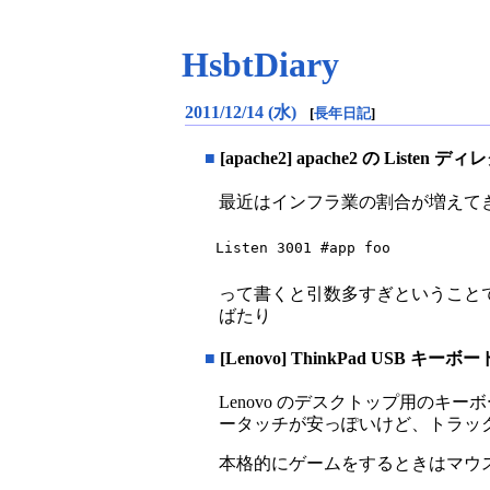
HsbtDiary
2011/12/14 (水)
[
長年日記
]
■
[apache2] apache2 の List
最近はインフラ業の割合が増えてきて ng
Listen 3001 #app foo
って書くと引数多すぎということで 
ばたり
■
[Lenovo] ThinkPad USB キー
Lenovo のデスクトップ用のキーボ
ータッチが安っぽいけど、トラッ
本格的にゲームをするときはマウ