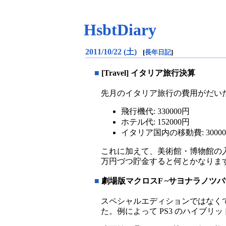
HsbtDiary
2011/10/22 (土)
[
長年日記
]
■
[Travel] イタリア旅行決算
先月のイタリア旅行の費用がだい
飛行機代: 330000円
ホテル代: 152000円
イタリア国内の移動費: 3000
これに加えて、美術館・博物館の入
万円づつ貯金すると何とかなりま
■
劇場版マクロスF ~サヨナラノツバ
スペシャルエディションではなく
た。例によって PS3 のハイブ