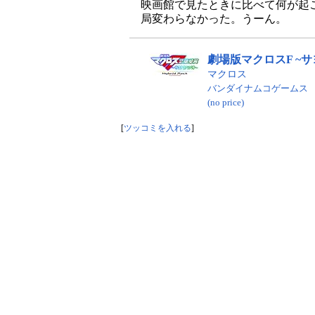
映画館で見たときに比べて何が起
局変わらなかった。うーん。
劇場版マクロスF ~サヨナラ
マクロス
バンダイナムコゲームス
(no price)
[
ツッコミを入れる
]