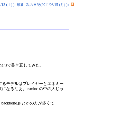
13 (土) )
最新
次の日記(2011/08/15 (月) )»
one.jsで書き直してみた。
するモデルはプレイヤーとエネミー
るなあ。esminc の中の人じゃ
ackbone.js とかの方が多くて