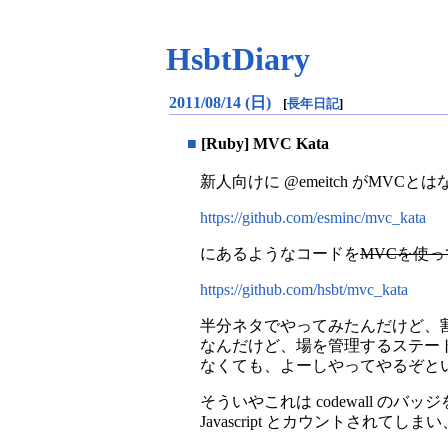
HsbtDiary
2011/08/14 (日)
[
長年日記
]
■
[Ruby] MVC Kata
新人向けに @emeitch がM
https://github.com/esminc/mvc_kata
にあるようなコードを
MVCを使っ
https://github.com/hsbt/mvc_kata
半分ネタでやってみたんだけど、
なんだけど、場を管理するステート
なくても、よーしやってやるぞとい
そういやこれは codewall のバッジ
Javascript とカウントされてし