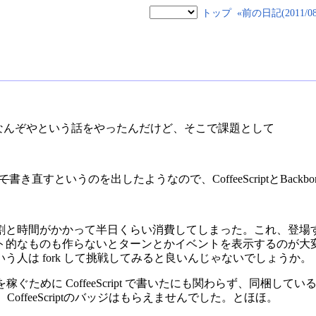
トップ
«前の日記(2011/08/
VCとはなんぞやという話をやったんだけど、そこで課題として
て
書き直すというのを出したようなので、CoffeeScriptとBackb
割と時間がかかって半日くらい消費してしまった。これ、登場
的なものも作らないとターンとかイベントを表示するのが大変にな
う人は fork して挑戦してみると良いんじゃないでしょうか。
を稼ぐために CoffeeScript で書いたにも関わらず、同梱している b
まい、CoffeeScriptのバッジはもらえませんでした。とほほ。