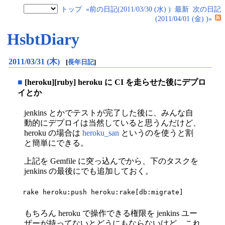
トップ
«前の日記(2011/03/30 (水) )
最新
次の日記
(2011/04/01 (金) )»
HsbtDiary
2011/03/31 (木)
[
長年日記
]
■
[heroku][ruby] heroku に CI を走らせた後にデプロ
イとか
jenkins とかでテストが完了した後に、みんな自
動的にデプロイは当然していると思うんだけど、
heroku の場合は
heroku_san
というのを使うと割
と簡単にできる。
上記を Gemfile に突っ込んでから、下のタスクを
jenkins の最後にでも追加しておく。
rake heroku:push heroku:rake[db:migrate]
もちろん heroku で操作できる権限を jenkins ユー
ザーが持ってないとどうにもならないけど、これ