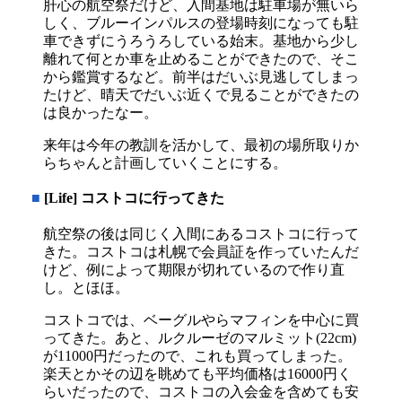
肝心の航空祭だけど、入間基地は駐車場が無いら
しく、ブルーインパルスの登場時刻になっても駐
車できずにうろうろしている始末。基地から少し
離れて何とか車を止めることができたので、そこ
から鑑賞するなど。前半はだいぶ見逃してしまっ
たけど、晴天でだいぶ近くで見ることができたの
は良かったなー。
来年は今年の教訓を活かして、最初の場所取りか
らちゃんと計画していくことにする。
■
[Life] コストコに行ってきた
航空祭の後は同じく入間にあるコストコに行って
きた。コストコは札幌で会員証を作っていたんだ
けど、例によって期限が切れているので作り直
し。とほほ。
コストコでは、ベーグルやらマフィンを中心に買
ってきた。あと、ルクルーゼのマルミット(22cm)
が11000円だったので、これも買ってしまった。
楽天とかその辺を眺めても平均価格は16000円く
らいだったので、コストコの入会金を含めても安