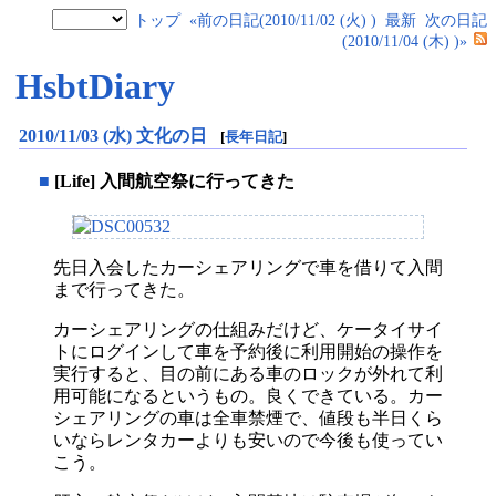
トップ
«前の日記(2010/11/02 (火) )
最新
次の日記
(2010/11/04 (木) )»
HsbtDiary
2010/11/03 (水) 文化の日
[
長年日記
]
■
[Life] 入間航空祭に行ってきた
先日入会したカーシェアリングで車を借りて入間
まで行ってきた。
カーシェアリングの仕組みだけど、ケータイサイ
トにログインして車を予約後に利用開始の操作を
実行すると、目の前にある車のロックが外れて利
用可能になるというもの。良くできている。カー
シェアリングの車は全車禁煙で、値段も半日くら
いならレンタカーよりも安いので今後も使ってい
こう。