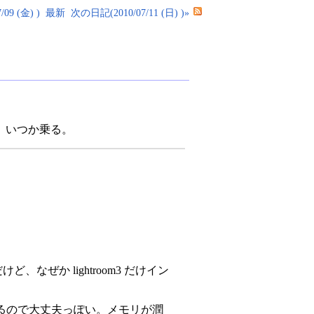
09 (金) )
最新
次の日記(2010/07/11 (日) )»
。いつか乗る。
ど、なぜか lightroom3 だけイン
いるので大丈夫っぽい。メモリが潤