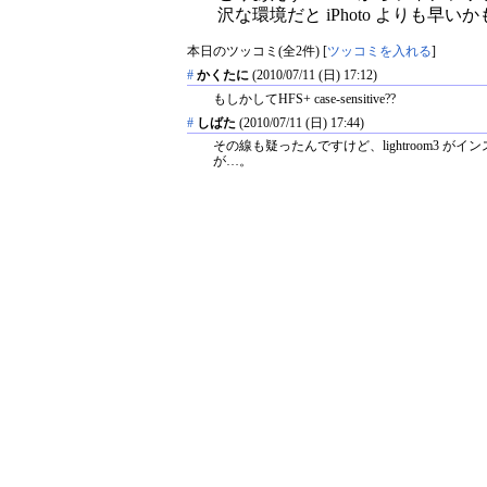
沢な環境だと iPhoto よりも早いかも
本日のツッコミ(全2件) [
ツッコミを入れる
]
#
かくたに
(2010/07/11 (日) 17:12)
もしかしてHFS+ case-sensitive??
#
しばた
(2010/07/11 (日) 17:44)
その線も疑ったんですけど、lightroom3 
が…。