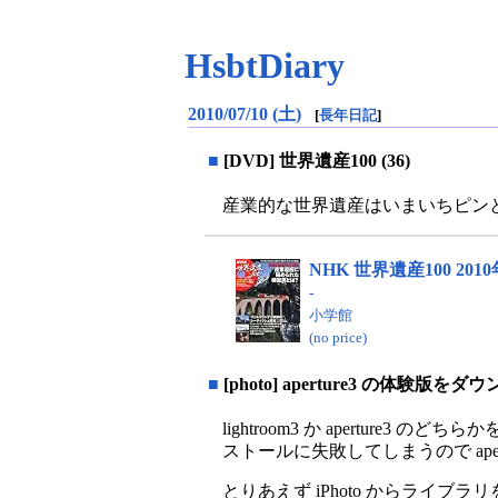
HsbtDiary
2010/07/10 (土)
[
長年日記
]
■
[DVD] 世界遺産100 (36)
産業的な世界遺産はいまいちピン
NHK 世界遺産100 2010年
-
小学館
(no price)
■
[photo] aperture3 の体験版
lightroom3 か apertur
ストールに失敗してしまうので aper
とりあえず iPhoto からラ