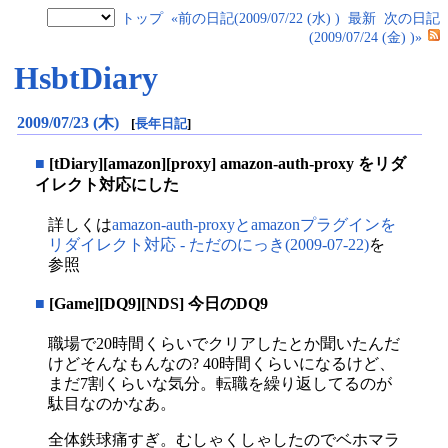
トップ
«前の日記(2009/07/22 (水) )
最新
次の日記
(2009/07/24 (金) )»
HsbtDiary
2009/07/23 (木)
[
長年日記
]
■
[tDiary][amazon][proxy] amazon-auth-proxy をリダ
イレクト対応にした
詳しくは
amazon-auth-proxyとamazonプラグインを
リダイレクト対応 - ただのにっき(2009-07-22)
を
参照
■
[Game][DQ9][NDS] 今日のDQ9
職場で20時間くらいでクリアしたとか聞いたんだ
けどそんなもんなの? 40時間くらいになるけど、
まだ7割くらいな気分。転職を繰り返してるのが
駄目なのかなあ。
全体鉄球痛すぎ。むしゃくしゃしたのでベホマラ