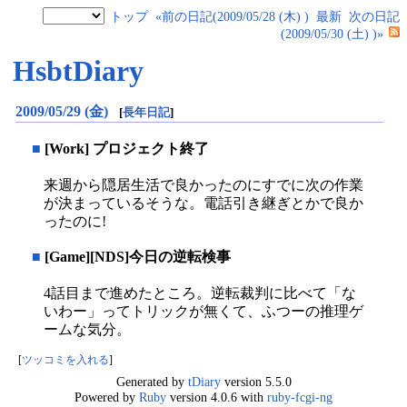
トップ
«前の日記(2009/05/28 (木) )
最新
次の日記
(2009/05/30 (土) )»
HsbtDiary
2009/05/29 (金)
[
長年日記
]
■
[Work] プロジェクト終了
来週から隠居生活で良かったのにすでに次の作業
が決まっているそうな。電話引き継ぎとかで良か
ったのに!
■
[Game][NDS]今日の逆転検事
4話目まで進めたところ。逆転裁判に比べて「な
いわー」ってトリックが無くて、ふつーの推理ゲ
ームな気分。
[
ツッコミを入れる
]
Generated by
tDiary
version 5.5.0
Powered by
Ruby
version 4.0.6 with
ruby-fcgi-ng