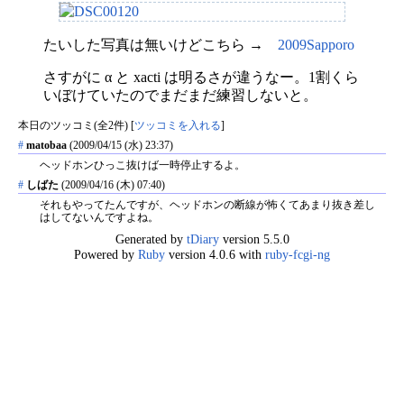
たいした写真は無いけどこちら →
2009Sapporo
さすがに α と xacti は明るさが違うなー。1割くら
いぼけていたのでまだまだ練習しないと。
本日のツッコミ(全2件) [
ツッコミを入れる
]
#
matobaa
(2009/04/15 (水) 23:37)
ヘッドホンひっこ抜けば一時停止するよ。
#
しばた
(2009/04/16 (木) 07:40)
それもやってたんですが、ヘッドホンの断線が怖くてあまり抜き差し
はしてないんですよね。
Generated by
tDiary
version 5.5.0
Powered by
Ruby
version 4.0.6 with
ruby-fcgi-ng