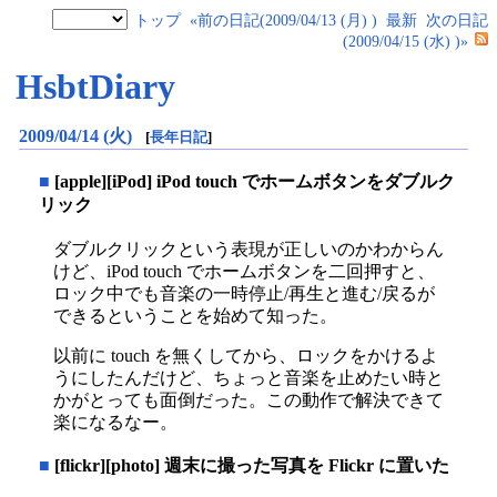
トップ
«前の日記(2009/04/13 (月) )
最新
次の日記
(2009/04/15 (水) )»
HsbtDiary
2009/04/14 (火)
[
長年日記
]
■
[apple][iPod] iPod touch でホームボタンをダブルク
リック
ダブルクリックという表現が正しいのかわからん
けど、iPod touch でホームボタンを二回押すと、
ロック中でも音楽の一時停止/再生と進む/戻るが
できるということを始めて知った。
以前に touch を無くしてから、ロックをかけるよ
うにしたんだけど、ちょっと音楽を止めたい時と
かがとっても面倒だった。この動作で解決できて
楽になるなー。
■
[flickr][photo] 週末に撮った写真を Flickr に置いた