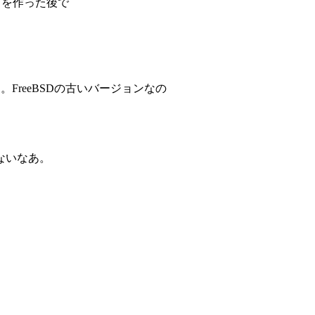
by を作った後で
た。FreeBSDの古いバージョンなの
ないなあ。