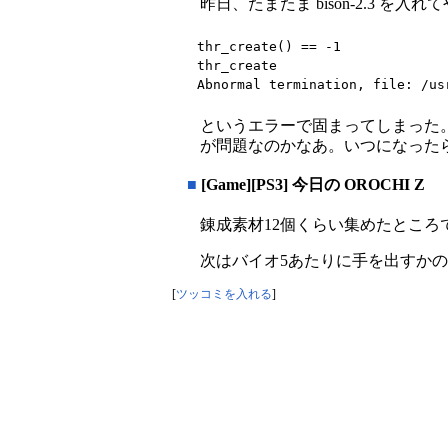
昨日、たまたま bison-2.3 を入
thr_create() == -1

thr_create

Abnormal termination, file: /us
というエラーで固まってしまった。Ct
が問題なのかなあ。いつになったら 
■
[Game][PS3] 今日の OROCHI Z
錬成素材12個くらい集めたとこ
次はバイオ5あたりに手を出すか
[
ツッコミを入れる
]