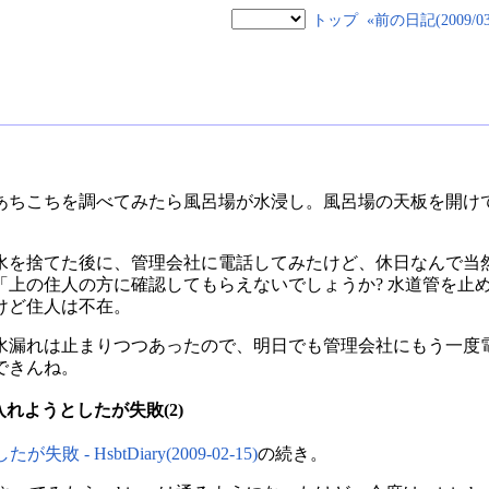
トップ
«前の日記(2009/03/
あちこちを調べてみたら風呂場が水浸し。風呂場の天板を開け
水を捨てた後に、管理会社に電話してみたけど、休日なんで当
「上の住人の方に確認してもらえないでしょうか? 水道管を止
けど住人は不在。
水漏れは止まりつつあったので、明日でも管理会社にもう一度
できんね。
.9.1 を入れようとしたが失敗(2)
たが失敗 - HsbtDiary(2009-02-15)
の続き。