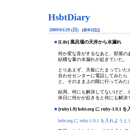
HsbtDiary
2009/03/29 (日)
[
長年日記
]
■
[Life] 風呂場の天井から水漏れ
何か変な音がするなあと、部屋の
結構な量の水漏れが起きていた。
とりあえず、天板にたまっていた
合わせセンターに電話してみたら
と。そのまま上の階に行ってみた
結局、何にも解決してないけど、
休日に何かが起きると何にも解決
■
[ruby1.9] hsbt.org に ruby-1
hsbt.org に ruby-1.9.1 を入れようとし