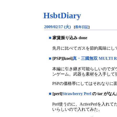
HsbtDiary
2009/02/17 (火)
[
長年日記
]
■
家賃振り込み done
先月に比べてガスを節約風味にし
■
[PSP][koei]
真・三國無双 MULTI
本編に引き継ぎ可能らしいのでダ
ンゲーム。武器も素材を入手して
PSPの価格帯にしてはそれなりに
■
[perl]
Strawberry Perl
の tar がな
Perl使うのに、ActivePerlを入
いらしいので入れてみた。