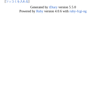
[
ツッコミを入れる
]
Generated by
tDiary
version 5.5.0
Powered by
Ruby
version 4.0.6 with
ruby-fcgi-ng