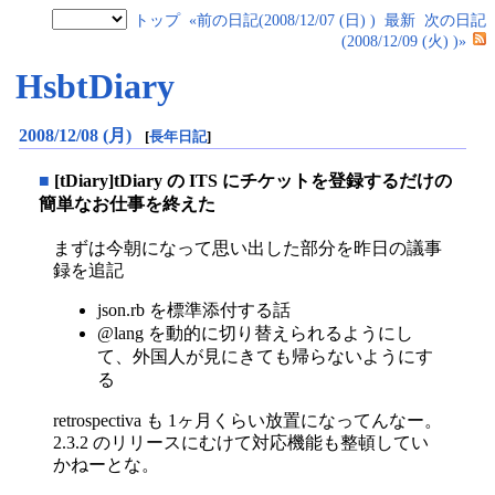
トップ
«前の日記(2008/12/07 (日) )
最新
次の日記
(2008/12/09 (火) )»
HsbtDiary
2008/12/08 (月)
[
長年日記
]
■
[tDiary]tDiary の ITS にチケットを登録するだけの
簡単なお仕事を終えた
まずは今朝になって思い出した部分を昨日の議事
録を追記
json.rb を標準添付する話
@lang を動的に切り替えられるようにし
て、外国人が見にきても帰らないようにす
る
retrospectiva も 1ヶ月くらい放置になってんなー。
2.3.2 のリリースにむけて対応機能も整頓してい
かねーとな。