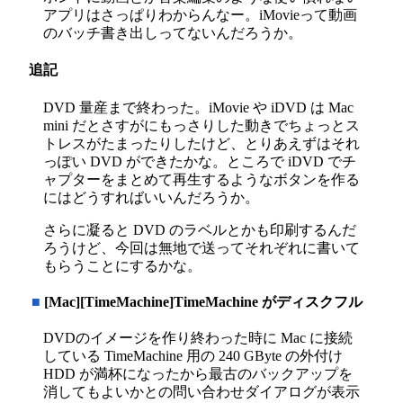
アプリはさっぱりわからんなー。iMovieって動画
のバッチ書き出しってないんだろうか。
追記
DVD 量産まで終わった。iMovie や iDVD は Mac
mini だとさすがにもっさりした動きでちょっとス
トレスがたまったりしたけど、とりあえずはそれ
っぽい DVD ができたかな。ところで iDVD でチ
ャプターをまとめて再生するようなボタンを作る
にはどうすればいいんだろうか。
さらに凝ると DVD のラベルとかも印刷するんだ
ろうけど、今回は無地で送ってそれぞれに書いて
もらうことにするかな。
■
[Mac][TimeMachine]TimeMachine がディスクフル
DVDのイメージを作り終わった時に Mac に接続
している TimeMachine 用の 240 GByte の外付け
HDD が満杯になったから最古のバックアップを
消してもよいかとの問い合わせダイアログが表示