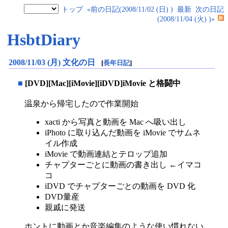
トップ
«前の日記(2008/11/02 (日) )
最新
次の日記
(2008/11/04 (火) )»
HsbtDiary
2008/11/03 (月) 文化の日
[
長年日記
]
■
[DVD][Mac][iMovie][iDVD]iMovie と格闘中
温泉から帰宅したので作業開始
xacti から写真と動画を Mac へ吸い出し
iPhoto に取り込んだ動画を iMovie でサムネ
イル作成
iMovie で動画連結とテロップ追加
チャプターごとに動画の書き出し ←イマコ
コ
iDVD でチャプターごとの動画を DVD 化
DVD量産
親戚に発送
ホントに動画とか音楽編集のような使い慣れない