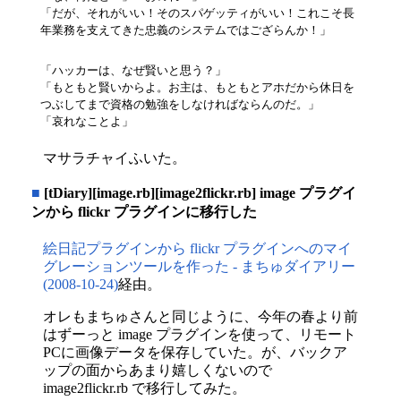
「だが、それがいい！そのスパゲッティがいい！これこそ長
年業務を支えてきた忠義のシステムではござらんか！」
「ハッカーは、なぜ賢いと思う？」

「もともと賢いからよ。お主は、もともとアホだから休日を
つぶしてまで資格の勉強をしなければならんのだ。」

「哀れなことよ」
マサラチャイふいた。
■
[tDiary][image.rb][image2flickr.rb] image プラグイ
ンから flickr プラグインに移行した
絵日記プラグインから flickr プラグインへのマイ
グレーションツールを作った - まちゅダイアリー
(2008-10-24)
経由。
オレもまちゅさんと同じように、今年の春より前
はずーっと image プラグインを使って、リモート
PCに画像データを保存していた。が、バックア
ップの面からあまり嬉しくないので
image2flickr.rb で移行してみた。