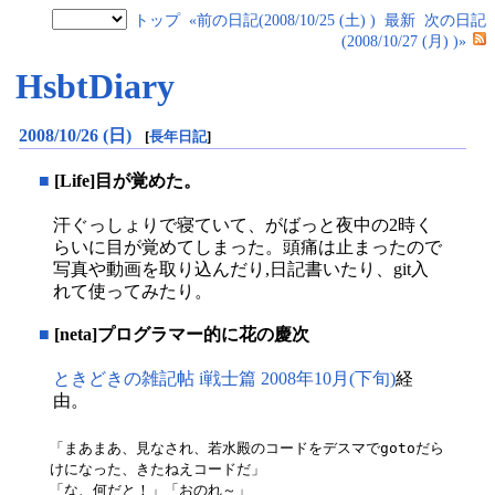
トップ
«前の日記(2008/10/25 (土) )
最新
次の日記
(2008/10/27 (月) )»
HsbtDiary
2008/10/26 (日)
[
長年日記
]
■
[Life]目が覚めた。
汗ぐっしょりで寝ていて、がばっと夜中の2時く
らいに目が覚めてしまった。頭痛は止まったので
写真や動画を取り込んだり,日記書いたり、git入
れて使ってみたり。
■
[neta]プログラマー的に花の慶次
ときどきの雑記帖 i戦士篇 2008年10月(下旬)
経
由。
「まあまあ、見なされ、若水殿のコードをデスマでgotoだら
けになった、きたねえコードだ」

「な、何だと！」「おのれ～」
