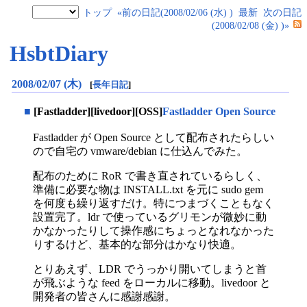
トップ
«前の日記(2008/02/06 (水) )
最新
次の日記
(2008/02/08 (金) )»
HsbtDiary
2008/02/07 (木)
[
長年日記
]
■
[Fastladder][livedoor][OSS]
Fastladder Open Source
Fastladder が Open Source として配布されたらしい
ので自宅の vmware/debian に仕込んでみた。
配布のために RoR で書き直されているらしく、
準備に必要な物は INSTALL.txt を元に sudo gem
を何度も繰り返すだけ。特につまづくこともなく
設置完了。ldr で使っているグリモンが微妙に動
かなかったりして操作感にちょっとなれなかった
りするけど、基本的な部分はかなり快適。
とりあえず、LDR でうっかり開いてしまうと首
が飛ぶような feed をローカルに移動。livedoor と
開発者の皆さんに感謝感謝。