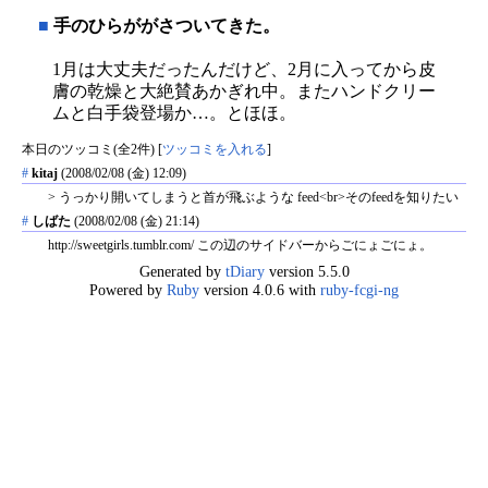
■
手のひらががさついてきた。
1月は大丈夫だったんだけど、2月に入ってから皮
膚の乾燥と大絶賛あかぎれ中。またハンドクリー
ムと白手袋登場か…。とほほ。
本日のツッコミ(全2件) [
ツッコミを入れる
]
#
kitaj
(2008/02/08 (金) 12:09)
> うっかり開いてしまうと首が飛ぶような feed<br>そのfeedを知りたい
#
しばた
(2008/02/08 (金) 21:14)
http://sweetgirls.tumblr.com/ この辺のサイドバーからごにょごにょ。
Generated by
tDiary
version 5.5.0
Powered by
Ruby
version 4.0.6 with
ruby-fcgi-ng