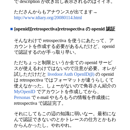
で description が吹き出し表示されるのはイイネ。
たださんからもアナウンスが出てます→
http://www.tdiary.org/20080114.html
■
[openid][retrospectiva]retrospectiva の openid 認証
そんなわけで retrospectiva を使うにあたって、ア
カウントを作成する必要があるんだけど、openid
で認証するのが手っ取り早い。
ただちょっと制限というか全ての openid サービ
スが使えるわけではないので注意が必要。オレが
試しただけだと
livedoor Auth OpenID(β)
の openid
は retrospectiva ではフォーマットが違うらしくて
使えなかった。しょーがないので角谷さん紹介の
MyOpenID
でアカウントを作成してから、
Personas
で e-mail やもろもろの情報を作成後に
retrospectiva で認証完了。
それにしてもこの辺の知識に弱いなー。最初にな
んで認証できないのとかトレースの仕方とかもわ
からんかったし。やれやれ。