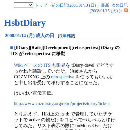
トップ
«前の日記(2008/01/13 (日) )
最新
次の日記
(2008/01/15 (火) )»
HsbtDiary
2008/01/14 (月) 成人の日
[
長年日記
]
■
[tDiary][Rails][Development][retrospectiva] tDiary の
ITS が retrospectiva に移動
Wiki ベースの ITS も限界
を tDiary-devel でどうす
っかねと議論していた所、須藤さんから
COZMIXNG 上の
retrospectiva
を使ってもいいよ
と申し出を受けて移行することになった。
はいはい宣伝宣伝。
http://www.cozmixng.org/retro/projects/tdiary/tickets
とりあえず、Hiki上の its.rb で管理していたチケ
ットで active の物だけをコピペでぺちぺちと移行
してみた。リスト表示の際に onMouseOver だけ