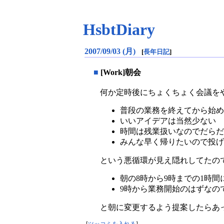
HsbtDiary
2007/09/03 (月)
[
長年日記
]
■
[Work]朝会
何か定時後にちょくちょく会議を
普段の業務を終えてから始め
いいアイデアは当然少ない
時間は残業扱いなのでだらだ
みんな早く帰りたいので投げ
という悪循環が見え隠れしてたの
朝の8時から9時までの1時間
9時から業務開始のはずなの
と朝に変更するよう提案したらあ