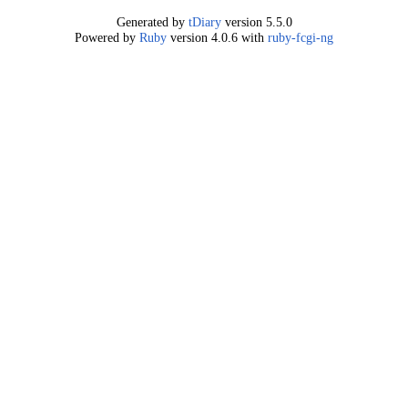
Generated by
tDiary
version 5.5.0
Powered by
Ruby
version 4.0.6 with
ruby-fcgi-ng