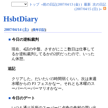
トップ
«前の日記(2007/04/13 (金) )
最新
次の日記
(2007/04/15 (日) )»
HsbtDiary
2007/04/14 (土)
[
長年日記
]
■
今日の逆転裁判
現在、4話の中盤。さすがにここ数日は仕事して
るか逆転裁判してるかの2択だったので、いった
ん休憩。
追記
クリアした。だいたい15時間弱くらい。次は来週
水曜からの P3 フェスかなー。それとも木曜のス
ーパーペーパーマリオかなー。
■
今日のデート
いつも通り近所のスーパーに夕食の食材の買い出