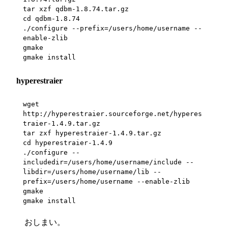
tar xzf qdbm-1.8.74.tar.gz

cd qdbm-1.8.74

./configure --prefix=/users/home/username --
enable-zlib

gmake

gmake install
hyperestraier
wget 
http://hyperestraier.sourceforge.net/hyperes
traier-1.4.9.tar.gz

tar zxf hyperestraier-1.4.9.tar.gz

cd hyperestraier-1.4.9

./configure --
includedir=/users/home/username/include --
libdir=/users/home/username/lib --
prefix=/users/home/username --enable-zlib

gmake

gmake install
おしまい。