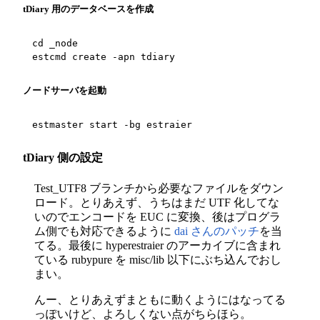
tDiary 用のデータベースを作成
cd _node

estcmd create -apn tdiary
ノードサーバを起動
estmaster start -bg estraier
tDiary 側の設定
Test_UTF8 ブランチから必要なファイルをダウン
ロード。とりあえず、うちはまだ UTF 化してな
いのでエンコードを EUC に変換、後はプログラ
ム側でも対応できるように
dai さんのパッチ
を当
てる。最後に hyperestraier のアーカイブに含まれ
ている rubypure を misc/lib 以下にぶち込んでおし
まい。
んー、とりあえずまともに動くようにはなってる
っぽいけど、よろしくない点がちらほら。