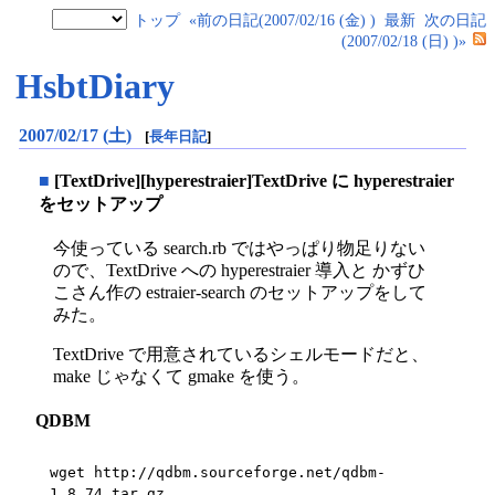
トップ
«前の日記(2007/02/16 (金) )
最新
次の日記
(2007/02/18 (日) )»
HsbtDiary
2007/02/17 (土)
[
長年日記
]
■
[TextDrive][hyperestraier]TextDrive に hyperestraier
をセットアップ
今使っている search.rb ではやっぱり物足りない
ので、TextDrive への hyperestraier 導入と かずひ
こさん作の estraier-search のセットアップをして
みた。
TextDrive で用意されているシェルモードだと、
make じゃなくて gmake を使う。
QDBM
wget http://qdbm.sourceforge.net/qdbm-
1.8.74.tar.gz
