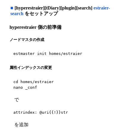
■
[hyperestraier][tDiary][plugin][search]
estraier-
search
をセットアップ
hyperestraier 側の前準備
ノードマスタの作成
estmaster init homes/estraier
属性インデックスの変更
cd homes/estraier

nano _conf
で
attrindex: @uri{{!}}str
を追加