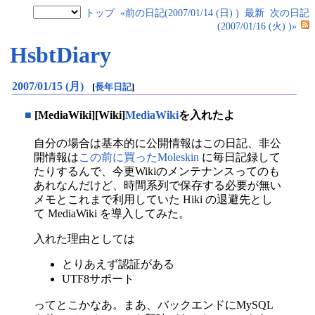
トップ
«前の日記(2007/01/14 (日) )
最新
次の日記
(2007/01/16 (火) )»
HsbtDiary
2007/01/15 (月)
[
長年日記
]
■
[MediaWiki][Wiki]
MediaWiki
を入れたよ
自分の場合は基本的に公開情報はこの日記、非公
開情報は
この前に買ったMoleskin
に毎日記録して
たりするんで、今更Wikiのメンテナンスってのも
あれなんだけど、時間系列で保存する必要が無い
メモとこれまで利用していた Hiki の退避先とし
て MediaWiki を導入してみた。
入れた理由としては
とりあえず認証がある
UTF8サポート
ってとこかなあ。まあ、バックエンドにMySQL