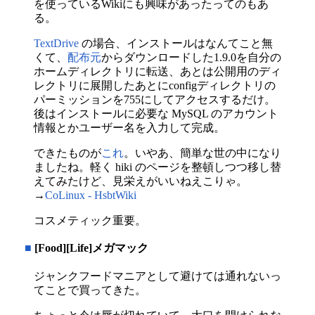
を使っているWikiにも興味があったってのもあ
る。
TextDrive
の場合、インストールはなんてこと無
くて、
配布元
からダウンロードした1.9.0を自分の
ホームディレクトリに転送、あとは公開用のディ
レクトリに展開したあとにconfigディレクトリの
パーミッションを755にしてアクセスするだけ。
後はインストールに必要な MySQL のアカウント
情報とかユーザー名を入力して完成。
できたものが
これ
。いやあ、簡単な世の中になり
ましたね。軽く hiki のページを整頓しつつ移し替
えてみたけど、見栄えがいいねえこりゃ。
→
CoLinux - HsbtWiki
コスメティック重要。
■
[Food][Life]メガマック
ジャンクフードマニアとして避けては通れないっ
てことで買ってきた。