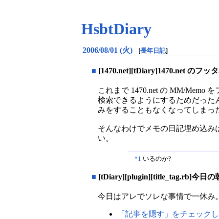
HsbtDiary
2006/08/01 (火)
[
長年日記
]
■
[1470.net][tDiary]1470.net 
これまで 1470.net の MM/M
検索できるようにするためだったんだけど
みをすることもなくなってしまっ
そんなわけでメモの日記埋め込み
い。
*1
いるのか?
■
[tDiary][plugin][title_tag.rb]今日の
今日はアレでソレな事情で一休み
「記事を隠す」をチェックし