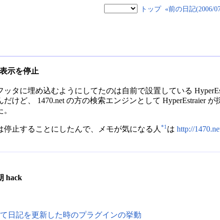
トップ
«前の日記(2006/07/
のフッタ表示を停止
emo をフッタに埋め込むようにしてたのは自前で設置している HyperE
、 1470.net の方の検索エンジンとして HyperEstrai
た。
*1
は停止することにしたんで、メモが気になる人
は
http://1470.ne
朝 hack
。
て日記を更新した時のプラグインの挙動