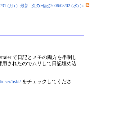
31 (月) )
最新
次の日記(2006/08/02 (水) )»
straier で日記とメモの両方を串刺し
er が採用されたのでムリして日記埋め込
t/user/hsbt/
をチェックしてくださ