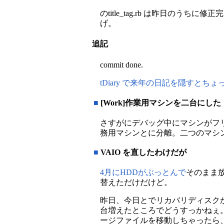
のtitle_tag.rb は昨日のう
げ。
追記
commit done.
tDiary で来年の日記を隠すとちょっと動
■
[Work]作業用マシンを二台にした
さすがにデバッグ中にマシンがフ
務用マシンとに分離。二つのマシン
■
VAIO を直したわけだが
4月にHDDがぶっとんで
そのまま放
替えただけだけど。
昨日、今日とでリカバリディスクか
台増えたところでどうすっかねぇ。V
ージファイルを移動しちゃったら、