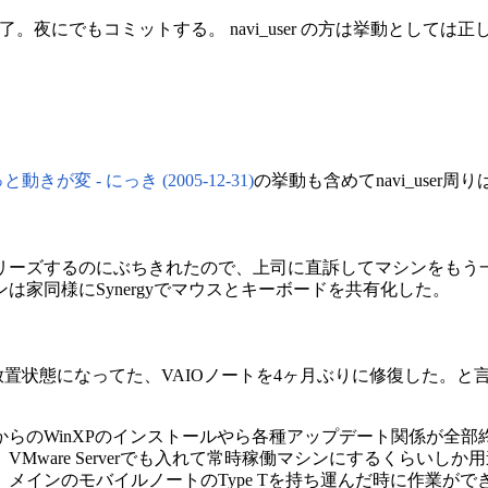
ちに修正完了。夜にでもコミットする。 navi_user の方は挙動と
きが変 - にっき (2005-12-31)
の挙動も含めてnavi_user
リーズするのにぶちきれたので、上司に直訴してマシンをもう
は家同様にSynergyでマウスとキーボードを共有化した。
置状態になってた、VAIOノートを4ヶ月ぶりに修復した。と
らのWinXPのインストールやら各種アップデート関係が全部終
Mware Serverでも入れて常時稼働マシンにするくらいし
メインのモバイルノートのType Tを持ち運んだ時に作業がで