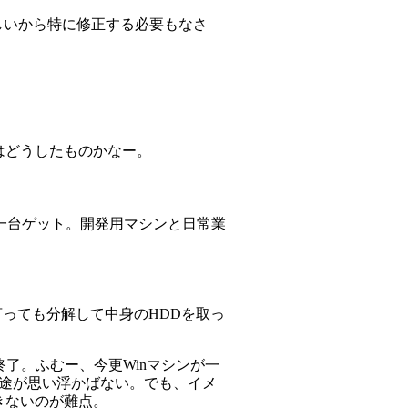
しては正しいから特に修正する必要もなさ
周りはどうしたものかなー。
一台ゲット。開発用マシンと日常業
言っても分解して中身のHDDを取っ
了。ふむー、今更Winマシンが一
か用途が思い浮かばない。でも、イメ
きないのが難点。