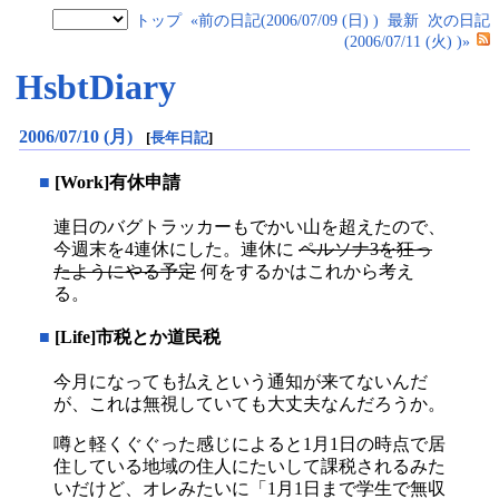
トップ
«前の日記(2006/07/09 (日) )
最新
次の日記
(2006/07/11 (火) )»
HsbtDiary
2006/07/10 (月)
[
長年日記
]
■
[Work]有休申請
連日のバグトラッカーもでかい山を超えたので、
今週末を4連休にした。連休に
ペルソナ3を狂っ
たようにやる予定
何をするかはこれから考え
る。
■
[Life]市税とか道民税
今月になっても払えという通知が来てないんだ
が、これは無視していても大丈夫なんだろうか。
噂と軽くぐぐった感じによると1月1日の時点で居
住している地域の住人にたいして課税されるみた
いだけど、オレみたいに「1月1日まで学生で無収