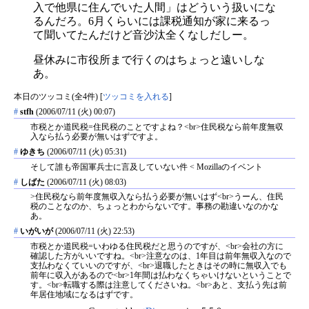
入で他県に住んでいた人間」はどういう扱いにな
るんだろ。6月くらいには課税通知が家に来るっ
て聞いてたんだけど音沙汰全くなしだしー。
昼休みに市役所まで行くのはちょっと遠いしな
あ。
本日のツッコミ(全4件) [
ツッコミを入れる
]
#
stfh
(2006/07/11 (火) 00:07)
市税とか道民税=住民税のことですよね？<br>住民税なら前年度無収
入なら払う必要が無いはずですよ。
#
ゆきち
(2006/07/11 (火) 05:31)
そして誰も帝国軍兵士に言及していない件 < Mozillaのイベント
#
しばた
(2006/07/11 (火) 08:03)
>住民税なら前年度無収入なら払う必要が無いはず<br>うーん、住民
税のことなのか、ちょっとわからないです。事務の勘違いなのかな
あ。
#
いがいが
(2006/07/11 (火) 22:53)
市税とか道民税=いわゆる住民税だと思うのですが、<br>会社の方に
確認した方がいいですね。<br>注意なのは、1年目は前年無収入なので
支払わなくていいのですが、<br>退職したときはその時に無収入でも
前年に収入があるので<br>1年間は払わなくちゃいけないということで
す。<br>転職する際は注意してくださいね。<br>あと、支払う先は前
年居住地域になるはずです。