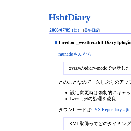
HsbtDiary
2006/07/09 (日)
[
長年日記
]
■
[livedoor_weather.rb][tDiary][
munedaさんから
xyzzyのtdiary-modeで
とのことなので、久しぶりのアッ
設定変更時は強制的にキャッシ
lwws_getの処理を改良
ダウンロードは
CVS Repository - [tdi
XML取得ってどのタイミン