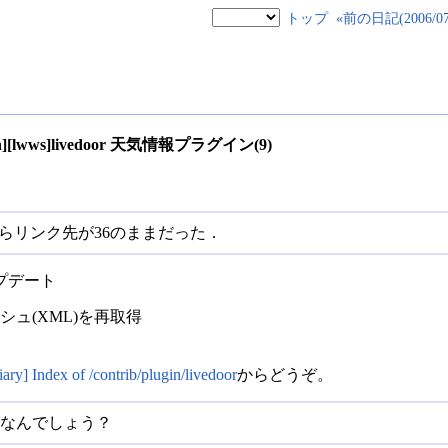
トップ
«前の日記(2006/07/
plugin][lwws]livedoor 天気情報プラグイン(9)
更新したらリンク先が36のままだった．
プデート
ュ(XML)を再取得
ary] Index of /contrib/plugin/livedoor
からどうぞ。
グなんでしょう？