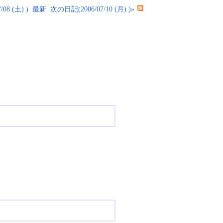
08 (土) )
最新
次の日記(2006/07/10 (月) )»