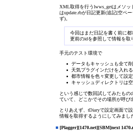
XML取得を行うlwws_getはメソッド呼
はupdate.rbが日記更新(追記
ず)。
今回はまだ日記を書く前に都
更前のidを参照して情報を
手元のテスト環境で
データもキャッシュも全て削
天気プラグインだけを入れる
都市情報を色々変更して設定
キャッシュディレクトリは空
という感じで数回試してみたものの再
ていて、どこかでその場所が呼び
とりあえず、tDiaryで設定画面で設
情報を取得するようにしてみまし
■
[Plagger][1470.net][SBM]next