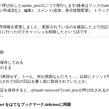
び出しとupdate_procの二つで実行します(後者はフックのadd_updat
[空ページ作成含む]、編集)、コメント(追加、表示状態変更)、トラ
市情報を変更しました．更新されているのを確認した上で日記
取りに行ったのでキャッシュを削除したという話です．
除
保存してみる
のまま
現せず。うーん、何が原因なんだろう…。以前にメソッド呼び出し
出されて8日の日記を書く前に取得されていたとか。
定を保存すると、@mode=saveconfでconf_procが呼び
た。
 1470.net をはてなブックマーク,deliciousに同期