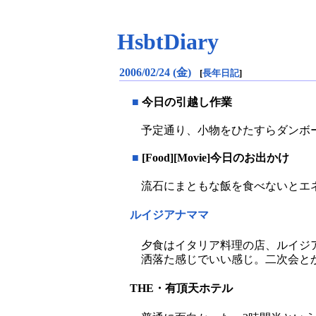
HsbtDiary
2006/02/24 (金)
[
長年日記
]
■
今日の引越し作業
予定通り、小物をひたすらダンボ
■
[Food][Movie]今日のお出かけ
流石にまともな飯を食べないとエネ
ルイジアナママ
夕食はイタリア料理の店、ルイジ
洒落た感じでいい感じ。二次会と
THE・有頂天ホテル