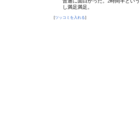
普通に面白かった。2時間半とい
し満足満足。
[
ツッコミを入れる
]