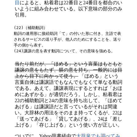
目
によると、粘着君は22番目と24番目を都合のい
いように組み合わせている。以下意味の部分のみ
引用。
(22)（補助動詞）

動詞の連用形に接続助詞「て」の付いた形に付き、主語で表
されるサービスの送り手が、他人のためにすることを、送り
手の側から表す。

(24)謙譲の意を表す動詞について、その意味を強める。
当たり前だが、「ほめる」という言葉はもともと
謙譲の意をもたず、躾の意を持ち、一般的には目
上から目下に向かって使う。
「ほめる」という
言葉自体は謙譲語でもなんでもなくて単なる動詞
である。あえて、謙譲表現にするとすれば「おほ
めにあずかる」が適切だろう。しかし、粘着君は
22の補助動詞と24の意味を持ち出して、「ほめて
あげる」は謙譲語だと言っているがそれは間違
い。大辞林の用法をそのまま持ってくるが、22は
「送ってあげる」「貸してあげる」、24は「差し
上げる」「存じ上げる」という使い方が正しい。
ついでに、Yahoo辞書経由で
大辞泉でも調べてみ