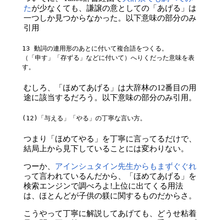
た
が少なくても、謙譲の意としての「あげる」は
一つしか見つからなかった。以下意味の部分のみ
引用
13 動詞の連用形のあとに付いて複合語をつくる。

（「申す」「存ずる」などに付いて）へりくだった意味を表
す。
むしろ、「ほめてあげる」は大辞林の12番目の用
途に該当するだろう。以下意味の部分のみ引用。
(12)「与える」「やる」の丁寧な言い方。
つまり「ほめてやる」を丁寧に言ってるだけで、
結局上から見下していることには変わりない。
つーか、
アインシュタイン先生からもまずぐぐれ
って言われているんだから、「ほめてあげる」を
検索エンジンで調べろよ!上位に出てくる用法
は、ほとんどが子供の躾に関するものだからさ。
こうやって丁寧に解説してあげても、どうせ粘着