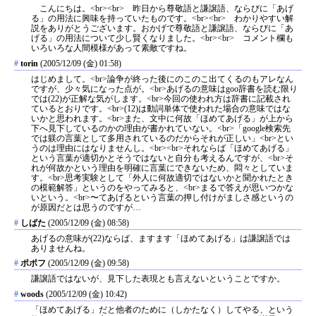
こんにちは。<br><br> 昨日から尊敬語と謙譲語、ならびに「あげ
る」の用法に興味を持っていたものです。<br><br> わかりやすい解
説をありがとうございます。おかげで尊敬語と謙譲語、ならびに「あ
げる」の用法について少し賢くなりました。<br><br> コメント欄も
いろいろな人間模様があって素敵ですね。
#
torin
(2005/12/09 (金) 01:58)
はじめまして。<br>論争が終った後にのこのこ出てくるのもアレなん
ですが、少々気になった点が。<br>あげるの意味はgoo辞書を読む限り
では(22)が正解な気がします。<br>今回の使われ方は辞書に記載され
ているとおりです。<br>(12)は動詞単体で使われた場合の意味ではな
いかと思われます。<br>また、文中に何故「ほめてあげる」が上から
下へ見下しているのかの理由が書かれていない。<br>「google検索先
では躾の言葉として多用されているのだからそれが正しい」<br>とい
うのは理由にはなりませんし。<br><br>それならば「ほめてあげる」
という言葉が適切かとそうではないと自分も考えるんですが、<br>そ
れが何故かという理由を明確に言葉にできないため、悶々としていま
す。<br>思考実験として「外人に何故適切ではないかと聞かれたとき
の模範解答」というのをやってみると、<br>まるで答えが思いつかな
いという。<br>〜てあげるという言葉の押し付けがましさ感というの
が原因だとは思うのですが…
#
しばた
(2005/12/09 (金) 08:58)
あげるの意味が(22)ならば、ますます「ほめてあげる」は謙譲語では
ありませんね。
#
ポポフ
(2005/12/09 (金) 09:58)
謙譲語ではないが、見下した表現とも言えないということですか。
#
woods
(2005/12/09 (金) 10:42)
「ほめてあげる」だと他者のために（しかたなく）してやる、という