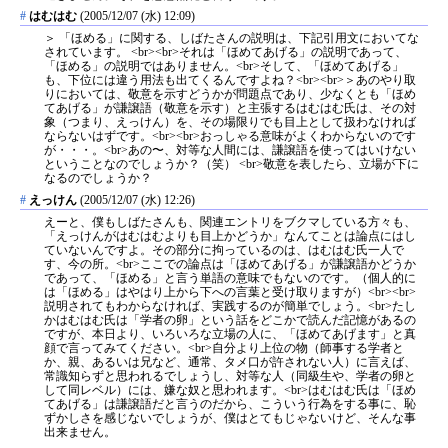
#
はむはむ
(2005/12/07 (水) 12:09)
＞ 「ほめる」に関する、しばたさんの説明は、下記引用文においてな
されています。 <br><br>それは「ほめてあげる」の説明であって、
「ほめる」の説明ではありません。<br>そして、「ほめてあげる」
も、下位には違う用法も出てくるんですよね？<br><br>＞あのやり取
りにおいては、敬意を示すどうかが問題点であり、少なくとも「ほめ
てあげる」が謙譲語（敬意を示す）と主張するはむはむ氏は、その対
象（つまり、えっけん）を、その場限りでも目上として扱わなければ
ならないはずです。<br><br>おっしゃる意味がよくわからないのです
が・・・。<br>あの〜、対等な人間には、謙譲語を使ってはいけない
ということなのでしょうか？（笑） <br>敬意を表したら、立場が下に
なるのでしょうか？
#
えっけん
(2005/12/07 (水) 12:26)
えーと、僕もしばたさんも、関連エントリをブクマしている方々も、
「えっけんがはむはむよりも目上かどうか」なんてことは論点にはし
ていないんですよ。その部分に拘っているのは、はむはむ氏一人で
す、今の所。<br>ここでの論点は「ほめてあげる」が謙譲語かどうか
であって、「ほめる」と言う単語の意味でもないのです。（個人的に
は「ほめる」はやはり上から下への言葉と受け取りますが）<br><br>
説明されてもわからなければ、実践するのが簡単でしょう。<br>たし
かはむはむ氏は「学者の卵」という話をどこかで読んだ記憶があるの
ですが、本日より、いろいろな立場の人に、「ほめてあげます」と真
顔で言ってみてください。<br>自分より上位の物（師事する学者と
か、親、あるいは兄など、通常、タメ口が許されない人）に言えば、
常識知らずと思われるでしょうし、対等な人（同級生や、学者の卵と
して同レベル）には、嫌な奴と思われます。<br>はむはむ氏は「ほめ
てあげる」は謙譲語だと言うのだから、こういう行為をする事に、恥
ずかしさを感じないでしょうが、僕はとてもじゃないけど、そんな事
出来ません。