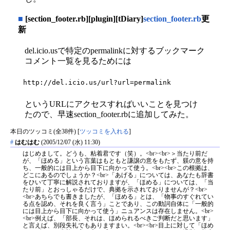
■
[section_footer.rb][plugin][tDiary]
section_footer.rb
更
新
del.icio.usで特定のpermalinkに対するブックマーク
コメント一覧を見るためには
http://del.icio.us/url?url=permalink
というURLにアクセスすればいいことを見つけ
たので、早速section_footer.rbに追加してみた。
本日のツッコミ(全38件) [
ツッコミを入れる
]
#
はむはむ
(2005/12/07 (水) 11:30)
はじめまして。どうも、粘着君です（笑）。<br><br>＞当たり前だ
が、「ほめる」という言葉はもともと謙譲の意をもたず、躾の意を持
ち、一般的には目上から目下に向かって使う。<br><br>この根拠は、
どこにあるのでしょうか？<br>「あげる」については、あなたも辞書
をひいて丁寧に解説されておりますが、「ほめる」については、「当
たり前」とおっしゃるだけで、典拠を示されておりませんが？<br>
<br>あちらでも書きましたが、「ほめる」とは、「物事のすぐれてい
る点を認め、それを良く言う」ことであり、この動詞自体に「一般的
には目上から目下に向かって使う」ニュアンスは存在しません。<br>
<br>例えば、「部長、それは、ほめられるべきご判断だと思います」
と言えば、別段失礼でもありますまい。<br><br>目上に対して「ほめ