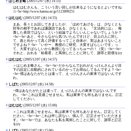
#
はじめま略
(2005/12/07 (水) 14:53)
はむはむさんも、こういう言い回しが出来るようになるとよいですね
☆<br>http://www.hatena.ne.jp/1123899251
#
はむはむ
(2005/12/07 (水) 14:55)
まあ、長々とお話してきましたが、「ほめてあげる」は、少なくとも
対等の相手であれば謙譲語である、少なくとも、『文法的には』、侮
蔑した表現ではない、という結論でよろしいんじゃないでしょうか？
<br><br>あと、今さらながら気づいたんですけど、目上の人に対し
て、面と向かって高く評価するってこと自体が、実はあまりないこと
ですよね？<br>「いやー、教授のご研究、大変すばらしいです」っ
て、大変すばらしいから教授になってるっちゅーの！（笑）<br><br>
それと、おれを「粘着君」と罵倒したことに対して、謝罪と賠償を(ry
#
はむはむ
(2005/12/07 (水) 14:57)
＞はじめま略さん。<br><br>だからなんでおれがえっけんさんより目
下の設定に自動的にされているのかってお尋ねしてるんですよ？<br>
<br>僕はあなたがたとは違って、えっけんさんの家来ではないんです
わ。
#
しばた
(2005/12/07 (水) 14:58)
>僕はあなたがたとは違って、えっけんさんの家来ではないんです
わ。 <br>これは見過ごせません。私は家来でも何もありません。訂正
してください。
#
はむはむ
(2005/12/07 (水) 15:00)
＞これは見過ごせません。私は家来でも何もありません。訂正してく
ださい。<br><br>これは申し訳ない。慎んで、訂正させていただきま
す。<br><br>では、あなたも私を罵倒したことに対して、謝罪と訂正
を(ry
#
しばた
(2005/12/07 (水) 15:06)