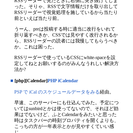
RSSリーダーで見たときに右側に突き抜けてしま
った。そりゃ、RSSで文字情報だけを取り出して
RSSリーダーで視覚処理を施しているから当たり
前といえば当たり前。
うーん、preは投稿する時に適当に改行をいれて
折り返すべきか、CSSでは見やすく改行されるか
ら、RSSリーダーの読者には我慢してもらうべき
か。これは困った。
RSSリーダーで使っているCSSにwhite-spaceを設
定してねとお願いするのがみんなうれしい解決方
法か?
■
[php][Calendar]
PHP iCalendar
PSP で iCal のスケジュールデータをみる
経由。
早速、このサーバーにも仕込んでみた。予定につ
いてはsunbirdとかは使ってないので、それほど効
果はでないけど、ふとCalendarをみたいと思った
時はタスクバーの時刻プロパティを開くよりも、
こっちの方が一年表示とかが見やすくていい感
じ。