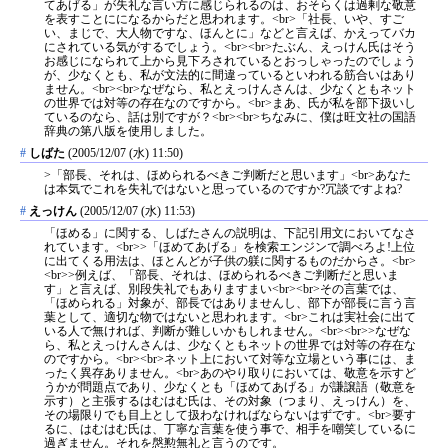
てあげる」が失礼な言い方に感じられるのは、おそらくは過剰な敬意
を表すことにになるからだと思われます。<br>「社長、いや、すご
い、まじで、大人物ですな、ほんとに」などと言えば、かえってバカ
にされている気がするでしょう。<br><br>たぶん、えっけん氏はそう
お感じになられて上から見下ろされているとおっしゃったのでしょう
が、少なくとも、私が文法的に間違っているといわれる筋合いはあり
ません。<br><br>なぜなら、私とえっけんさんは、少なくともネット
の世界では対等の存在なのですから。<br>まあ、氏が私を部下扱いし
ているのなら、話は別ですが？<br><br>ちなみに、僕は旺文社の国語
辞典の第八版を使用しました。
#
しばた
(2005/12/07 (水) 11:50)
>「部長、それは、ほめられるべきご判断だと思います」<br>あなた
は本気でこれを失礼ではないと思っているのですか?冗談ですよね?
#
えっけん
(2005/12/07 (水) 11:53)
「ほめる」に関する、しばたさんの説明は、下記引用文においてなさ
れています。<br>>「ほめてあげる」を検索エンジンで調べろよ!上位
に出てくる用法は、ほとんどが子供の躾に関するものだからさ。<br>
<br>>例えば、「部長、それは、ほめられるべきご判断だと思いま
す」と言えば、別段失礼でもありますまい<br><br>その言葉では、
「ほめられる」対象が、部長ではありませんし、部下が部長に言う言
葉として、適切な物ではないと思われます。<br>これは実社会に出て
いる人で無ければ、判断が難しいかもしれません。<br><br>>なぜな
ら、私とえっけんさんは、少なくともネットの世界では対等の存在な
のですから。<br><br>ネット上において対等な立場という事には、ま
ったく異存ありません。<br>あのやり取りにおいては、敬意を示すど
うかが問題点であり、少なくとも「ほめてあげる」が謙譲語（敬意を
示す）と主張するはむはむ氏は、その対象（つまり、えっけん）を、
その場限りでも目上として扱わなければならないはずです。<br>要す
るに、はむはむ氏は、丁寧な言葉を使う事で、相手を嘲笑しているに
過ぎません。それを慇懃無礼と言うのです。