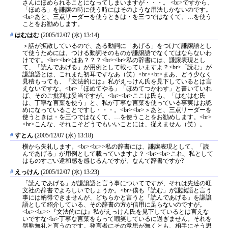
さんにほめられることになってしまいますが・・・。 <br>ですから、
「ほめる」を謙譲の時に使う時にはそのような用法しかないのです。
<br>あと、三点リーダーを使うときは・を三つではなくて、…を使う
ことをお勧めします。
#
はむはむ
(2005/12/07 (水) 13:14)
＞話が拡散しているので、ある動詞に「あげる」をつけて謙譲語とし
て使うためには、つける動詞そのものが謙譲語でなくてはならないわ
けです。<br><br>はあ？？？<br><br>私の辞書には、謙譲表現とし
て、「読んであげる」が用例として載っていますよ？<br>「読む」が
謙譲語とは、これまた初耳ですなあ（笑）<br><br>まあ、どう少なく
見積もっても、『文法的には』私がえっけん氏を見下しているとは言
えないですな。<br>「ほめてやる」「ほめてつかわす」と書いていれ
ば、そのご批判は妥当ですが。<br><br>ここは氏も、「はむはむ氏
は、丁寧な言葉を使う」と、私が丁寧な言葉を使っている事実はお認
めになっていることですし・・・。<br><br>＞あと、三点リーダーを
使うときは・を三つではなくて、…を使うことをお勧めします。<br>
<br>こんな、それこそどうでもいいことには、従えません（笑）。
#
すとん
(2005/12/07 (水) 13:18)
横から失礼します。<br><br>>私の辞書には、謙譲表現として、「読
んであげる」が用例として載っていますよ？ <br><br>これ、私として
はものすごい違和感を感じるんですが、なんて辞書ですか?
#
えっけん
(2005/12/07 (水) 13:23)
「読んであげる」が謙譲語と言う事についてですが、それは先述の旺
文社の辞書でよろしいでしょうか。<br>僕も「読む」が謙譲語と言う
事には納得できませんが、どちらかと言うと「読んであげる」を謙譲
語として紹介している、その辞書の方が信用に足らないのですが。
<br><br>>『文法的には』私がえっけん氏を見下しているとは言えな
いですな<br>丁寧な言葉をもって嘲笑しているに過ぎません。それを
慇懃無礼と言うのです。発言者にその意思が無くとも、相手にそう思