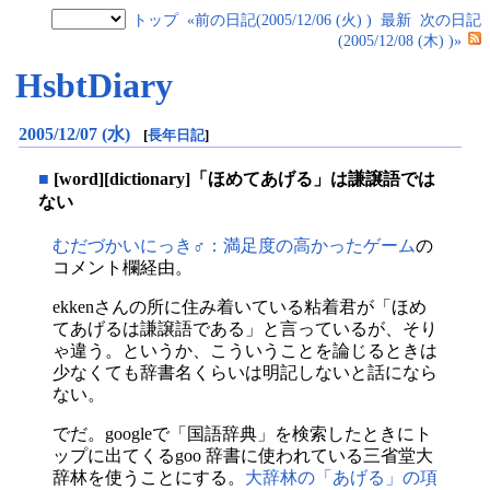
トップ
«前の日記(2005/12/06 (火) )
最新
次の日記
(2005/12/08 (木) )»
HsbtDiary
2005/12/07 (水)
[
長年日記
]
■
[word][dictionary]「ほめてあげる」は謙譲語では
ない
むだづかいにっき♂：満足度の高かったゲーム
の
コメント欄経由。
ekkenさんの所に住み着いている粘着君が「ほめ
てあげるは謙譲語である」と言っているが、そり
ゃ違う。というか、こういうことを論じるときは
少なくても辞書名くらいは明記しないと話になら
ない。
でだ。googleで「国語辞典」を検索したときにト
ップに出てくるgoo 辞書に使われている三省堂大
辞林を使うことにする。
大辞林の「あげる」の項