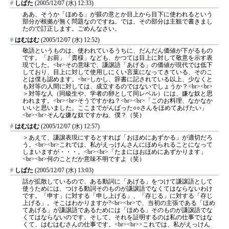
#
しばた
(2005/12/07 (水) 12:33)
ああ、そうか「ほめる」が躾の意とか目上から目下に使われるという
部分が根拠が無く問題なのですね。では、その部分は主観で書きまし
たので訂正します。ごめんなさい。
#
はむはむ
(2005/12/07 (水) 12:52)
敬語というものは、使われているうちに、だんだん価値が下がるもの
です。「お前」「貴様」なども、かつては目上に対して敬意を示す表
現でした。<br>その意味で、謙譲語「あげる」の価値が現代では低下
しており、目上に対して使用しにくい言葉になってきている、そのこ
とは僕も認めます。<br>しかし、辞書に記されている以上、少なくと
も対等の人間に対しては、成立するのではないでしょうか？<br><br>
＞対等な人（同級生や、学者の卵として同レベル）には、嫌な奴と思
われます。<br><br>そうですかね？<br><br>「このお料理、なかなか
いいと思いました。ここまでがんばった○○さんをほめてあげたい」
<br><br>そんな嫌な奴ですかね、僕？（笑）
#
はむはむ
(2005/12/07 (水) 12:57)
＞あえて、謙譲表現にするとすれば「おほめにあずかる」が適切だろ
う。<br><br>これでは、私がえっけんさんにほめられることになって
しまいますが・・・。<br><br>「たまにはおほめにあずかります」
<br><br>何のことだか意味不明ですよ（笑）
#
しばた
(2005/12/07 (水) 13:03)
話が拡散しているので、ある動詞に「あげる」をつけて謙譲語として
使うためには、つける動詞そのものが謙譲語でなくてはならないわけ
です。「申す」に対する「申し上げる」、「存じる」に対する「存じ
上げる」。そこはわかりますか?<br><br>で、当初の主張である「ほめ
てあげる」が謙譲語であるためには「ほめる」そのものが謙譲語でな
くてはならないのです。そして、それを証明するのは私の仕事ではな
くて、はむはむさんの仕事です。<br><br>>これでは、私がえっけん