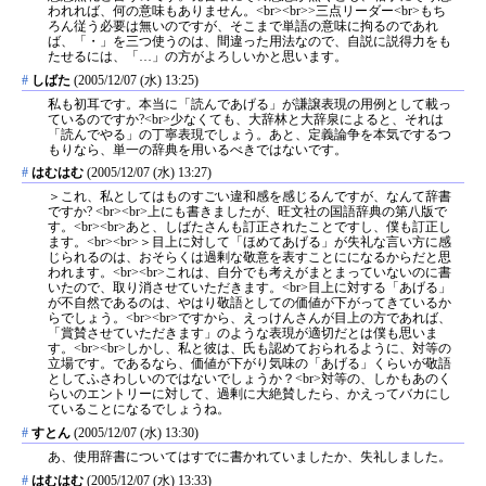
われれば、何の意味もありません。<br><br>>三点リーダー<br>もち
ろん従う必要は無いのですが、そこまで単語の意味に拘るのであれ
ば、「・」を三つ使うのは、間違った用法なので、自説に説得力をも
たせるには、「…」の方がよろしいかと思います。
#
しばた
(2005/12/07 (水) 13:25)
私も初耳です。本当に「読んであげる」が謙譲表現の用例として載っ
ているのですか?<br>少なくても、大辞林と大辞泉によると、それは
「読んでやる」の丁寧表現でしょう。あと、定義論争を本気でするつ
もりなら、単一の辞典を用いるべきではないです。
#
はむはむ
(2005/12/07 (水) 13:27)
＞これ、私としてはものすごい違和感を感じるんですが、なんて辞書
ですか? <br><br>上にも書きましたが、旺文社の国語辞典の第八版で
す。<br><br>あと、しばたさんも訂正されたことですし、僕も訂正し
ます。<br><br>＞目上に対して「ほめてあげる」が失礼な言い方に感
じられるのは、おそらくは過剰な敬意を表すことにになるからだと思
われます。<br><br>これは、自分でも考えがまとまっていないのに書
いたので、取り消させていただきます。<br>目上に対する「あげる」
が不自然であるのは、やはり敬語としての価値が下がってきているか
らでしょう。<br><br>ですから、えっけんさんが目上の方であれば、
「賞賛させていただきます」のような表現が適切だとは僕も思いま
す。<br><br>しかし、私と彼は、氏も認めておられるように、対等の
立場です。であるなら、価値が下がり気味の「あげる」くらいが敬語
としてふさわしいのではないでしょうか？<br>対等の、しかもあのく
らいのエントリーに対して、過剰に大絶賛したら、かえってバカにし
ていることになるでしょうね。
#
すとん
(2005/12/07 (水) 13:30)
あ、使用辞書についてはすでに書かれていましたか、失礼しました。
#
はむはむ
(2005/12/07 (水) 13:33)