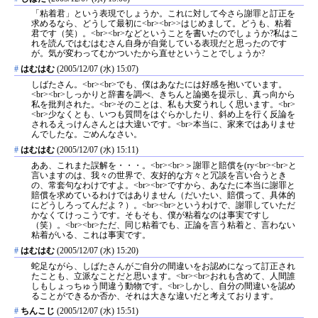
「粘着君」という表現でしょうか。これに対して今さら謝罪と訂正を
求めるなら、どうして最初に<br><br>>はじめまして。どうも、粘着
君です（笑）。<br><br>などということを書いたのでしょうか?私はこ
れを読んではむはむさん自身が自覚している表現だと思ったのです
が。気が変わってむかついたから直せということでしょうか?
#
はむはむ
(2005/12/07 (水) 15:07)
しばたさん。<br><br>でも、僕はあなたには好感を抱いています。
<br><br>しっかりと辞書を調べ、きちんと論拠を提示し、真っ向から
私を批判された。<br>そのことは、私も大変うれしく思います。<br>
<br>少なくとも、いつも質問をはぐらかしたり、斜め上を行く反論を
されるえっけんさんとは大違いです。<br>本当に、家来ではありませ
んでしたな。ごめんなさい。
#
はむはむ
(2005/12/07 (水) 15:11)
ああ、これまた誤解を・・・。<br><br>＞謝罪と賠償を(ry<br><br>と
言いますのは、我々の世界で、友好的な方々と冗談を言い合うとき
の、常套句なわけですよ。<br><br>ですから、あなたに本当に謝罪と
賠償を求めているわけではありません（だいたい、賠償って、具体的
にどうしろってんだよ？）。<br><br>というわけで、謝罪していただ
かなくてけっこうです。そもそも、僕が粘着なのは事実ですし
（笑）。<br><br>ただ、同じ粘着でも、正論を言う粘着と、言わない
粘着がいる、これは事実です。
#
はむはむ
(2005/12/07 (水) 15:20)
蛇足ながら、しばたさんがご自分の間違いをお認めになって訂正され
たことも、立派なことだと思います。<br><br>おれも含めて、人間誰
しもしょっちゅう間違う動物です。<br>しかし、自分の間違いを認め
ることができるか否か、それは大きな違いだと考えております。
#
ちんこじ
(2005/12/07 (水) 15:51)