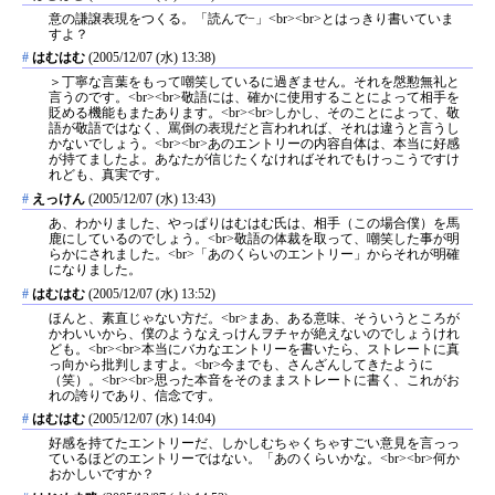
意の謙譲表現をつくる。「読んで−」<br><br>とはっきり書いていま
すよ？
#
はむはむ
(2005/12/07 (水) 13:38)
＞丁寧な言葉をもって嘲笑しているに過ぎません。それを慇懃無礼と
言うのです。<br><br>敬語には、確かに使用することによって相手を
貶める機能もまたあります。<br><br>しかし、そのことによって、敬
語が敬語ではなく、罵倒の表現だと言われれば、それは違うと言うし
かないでしょう。<br><br>あのエントリーの内容自体は、本当に好感
が持てましたよ。あなたが信じたくなければそれでもけっこうですけ
れども、真実です。
#
えっけん
(2005/12/07 (水) 13:43)
あ、わかりました、やっぱりはむはむ氏は、相手（この場合僕）を馬
鹿にしているのでしょう。<br>敬語の体裁を取って、嘲笑した事が明
らかにされました。<br>「あのくらいのエントリー」からそれが明確
になりました。
#
はむはむ
(2005/12/07 (水) 13:52)
ほんと、素直じゃない方だ。<br>まあ、ある意味、そういうところが
かわいいから、僕のようなえっけんヲチャが絶えないのでしょうけれ
ども。<br><br>本当にバカなエントリーを書いたら、ストレートに真
っ向から批判しますよ。<br>今までも、さんざんしてきたように
（笑）。<br><br>思った本音をそのままストレートに書く、これがお
れの誇りであり、信念です。
#
はむはむ
(2005/12/07 (水) 14:04)
好感を持てたエントリーだ、しかしむちゃくちゃすごい意見を言っっ
ているほどのエントリーではない。「あのくらいかな。<br><br>何か
おかしいですか？