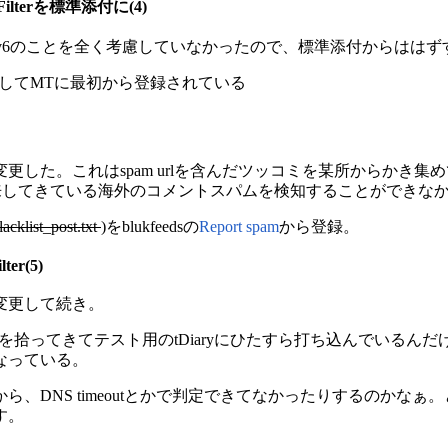
kupFilterを標準添付に(4)
IPv6のことを全く考慮していなかったので、標準添付からはは
としてMTに最初から登録されている
更した。これはspam urlを含んだツッコミを某所からかき集
はtDiaryに襲来してきている海外のコメントスパムを検知することがで
acklist_post.txt
)をblukfeedsの
Report spam
から登録。
lter(5)
変更して続き。
rlを拾ってきてテスト用のtDiaryにひたすら打ち込んでいるん
なっている。
、DNS timeoutとかで判定できてなかったりするのかなぁ。
す。