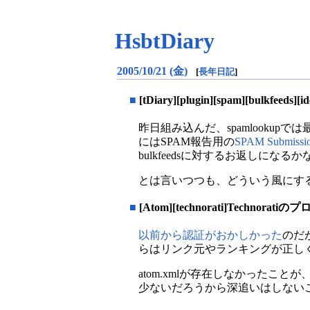
HsbtDiary
2005/10/21 (金)
[
長年日記
]
■
[tDiary][plugin][spam][bulkfeed
昨日組み込んだ、spamlookup
にはSPAM報告用の
SPAM Submissi
bulkfeedsに対するお返しになる
とは言いつつも、どういう風にす
■
[Atom][technorati]Technora
以前から認証がおかしかった
のだ
らはリンク元やランキングが正し
atom.xmlが存在しなかったこと
少ないだろうから深追いはしない