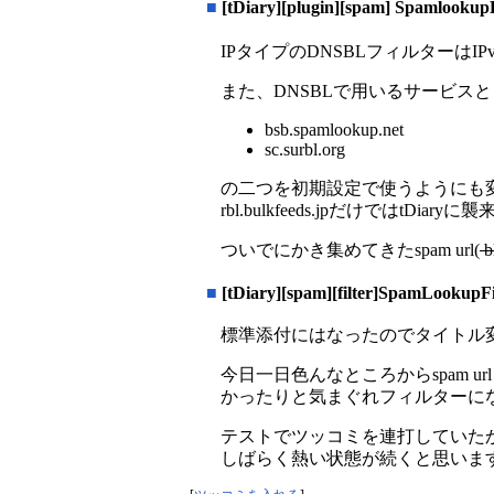
■
[tDiary][plugin][spam] Spamloo
IPタイプのDNSBLフィルターは
また、DNSBLで用いるサービス
bsb.spamlookup.net
sc.surbl.org
の二つを初期設定で使うようにも変
rbl.bulkfeeds.jpだけで
ついでにかき集めてきたspam url(
bl
■
[tDiary][spam][filter]SpamLookupFi
標準添付にはなったのでタイトル
今日一日色んなところからspam u
かったりと気まぐれフィルターに
テストでツッコミを連打していたから
しばらく熱い状態が続くと思いま