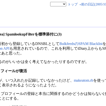
トップ
«前の日記(2005/10/
s][idea] SpamlookupFilterを標準添付に(3)
では最初から登録しているDNSBLとして
BulkfeedsのSPAM Blacklist
を
on API
も用意されているので、これを利用してtDiary上からも
かなあと思った。
るのがいいかは全く考えてなかったりするのですが。
tiのプロフィールが復活
が、いつ入れたか記録していなかったけど、
makeatom.rb
を使って
く表示されるようになったようだ。
が、プロフィールの登録と本当に関係するのかどうかは知らないけど、
ことにする。