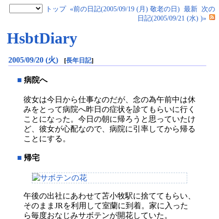
トップ
«前の日記(2005/09/19 (月) 敬老の日)
最新
次の
日記(2005/09/21 (水) )»
HsbtDiary
2005/09/20 (火)
[
長年日記
]
■
病院へ
彼女は今日から仕事なのだが、念の為午前中は休
みをとって病院へ昨日の症状を診てもらいに行く
ことになった。今日の朝に帰ろうと思っていたけ
ど、彼女が心配なので、病院に引率してから帰る
ことにする。
■
帰宅
午後の出社にあわせて苫小牧駅に捨ててもらい、
そのままJRを利用して室蘭に到着。家に入った
ら毎度おなじみサボテンが開花していた。