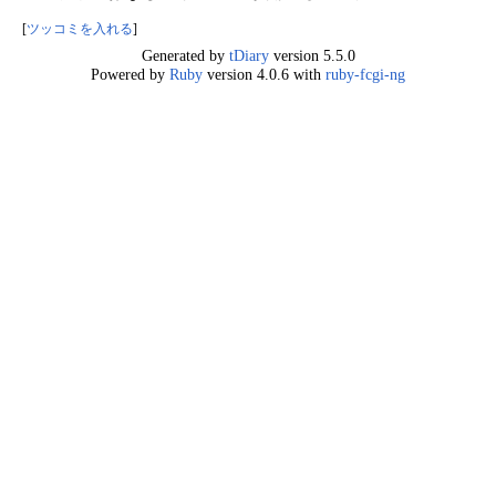
[
ツッコミを入れる
]
Generated by
tDiary
version 5.5.0
Powered by
Ruby
version 4.0.6 with
ruby-fcgi-ng