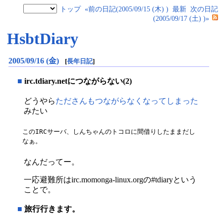
トップ
«前の日記(2005/09/15 (木) )
最新
次の日記
(2005/09/17 (土) )»
HsbtDiary
2005/09/16 (金)
[
長年日記
]
■
irc.tdiary.netにつながらない(2)
どうやら
たださんもつながらなくなってしまった
みたい
このIRCサーバ、しんちゃんのトコロに間借りしたままだし
なぁ。
なんだってー。
一応避難所はirc.momonga-linux.orgの#tdiaryという
ことで。
■
旅行行きます。