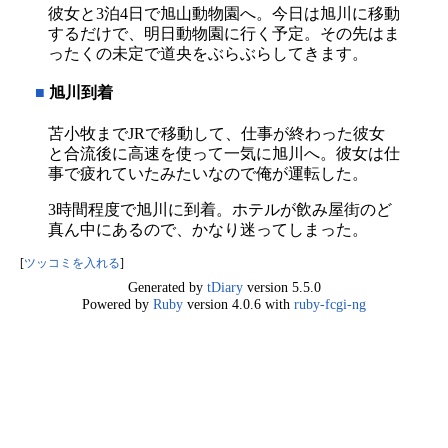
彼女と3泊4日で旭山動物園へ。今日は旭川に移動
するだけで、明日動物園に行く予定。その先はま
ったくの未定で道央をぶらぶらしてきます。
■
旭川到着
苫小牧までJRで移動して、仕事が終わった彼女
と合流後に高速を使って一気に旭川へ。彼女は仕
事で疲れていたみたいなので俺が運転した。
3時間程度で旭川に到着。ホテルが飲み屋街のど
真ん中にあるので、かなり迷ってしまった。
[
ツッコミを入れる
]
Generated by
tDiary
version 5.5.0
Powered by
Ruby
version 4.0.6 with
ruby-fcgi-ng