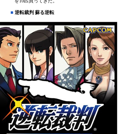
を10匹買ってきた。
■
逆転裁判 蘇る逆転