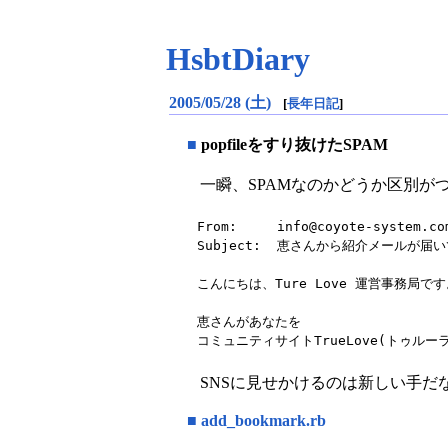
HsbtDiary
2005/05/28 (土)
[
長年日記
]
■
popfileをすり抜けたSPAM
一瞬、SPAMなのかどうか区別が
From:     info@coyote-system.com
Subject:  恵さんから紹介メールが届い
こんにちは、Ture Love 運営事務局です
恵さんがあなたを

コミュニティサイトTrueLove(トゥル
SNSに見せかけるのは新しい手
■
add_bookmark.rb