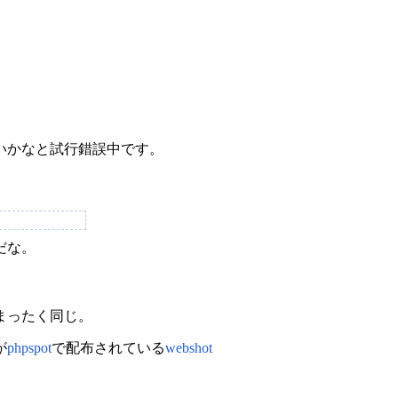
いかなと試行錯誤中です。
だな。
がまったく同じ。
が
phpspot
で配布されている
webshot