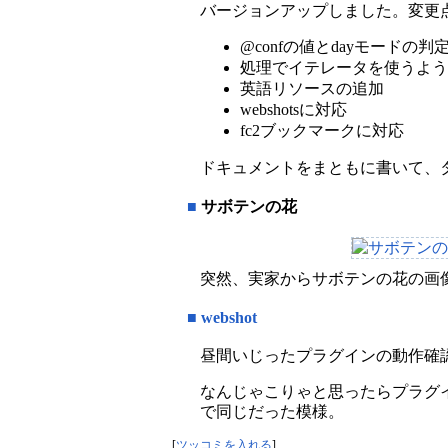
バージョンアップしました。変更
@confの値とdayモードの
処理でイテレータを使うよう
英語リソースの追加
webshotsに対応
fc2ブックマークに対応
ドキュメントをまともに書いて、
■
サボテンの花
突然、実家からサボテンの花の画
■
webshot
昼間いじったプラグインの動作確認を
なんじゃこりゃと思ったらプラグ
で同じだった模様。
[
ツッコミを入れる
]