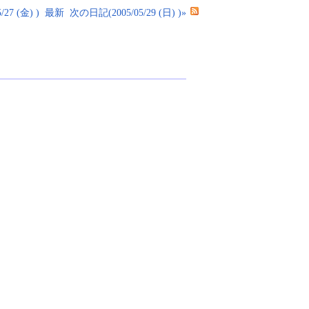
27 (金) )
最新
次の日記(2005/05/29 (日) )»