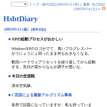
トップ
«前の日記(2005/05/12 (木) )
最新
次の日記
(2005/05/14 (土) )»
HsbtDiary
2005/05/13 (金)
[
長年日記
]
■
XPの起動プロセスがおかしい
WindowsXPのロゴがでて、青いプログレスバー
がうにょうにょ回ったまま何もおきなくなる。
数回ハードウェアリセットを繰り返してから起動
する。先日の雷からなんか調子が悪いな。
■
今日の交流戦
清水空気嫁。
■
C言語による最新アルゴリズム事典
各所で話題になっていますが、私も持っていま