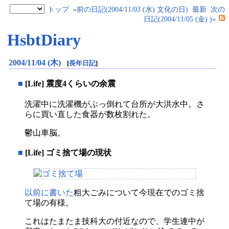
トップ
«前の日記(2004/11/03 (水) 文化の日)
最新
次の
日記(2004/11/05 (金) )»
HsbtDiary
2004/11/04 (木)
[
長年日記
]
■
[Life] 震度4くらいの余震
洗濯中に洗濯機がぶっ倒れて台所が大洪水中。さ
らに買い直した食器が数枚割れた。
鬱山車脳。
■
[Life] ゴミ捨て場の現状
以前に書いた
粗大ごみについて今現在でのゴミ捨
て場の有様。
これはたまたま技科大の付近なので、学生連中が