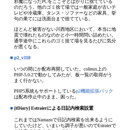
邪魔になったPCをここぞとばかりに捨てている
のだろう。他のゴミ捨て場では一般家庭が古いテ
レビや冷蔵庫。タンス・ソファーなどの家具、挙
句の果てには洗面台まで捨てている。
ほとんど被害がない川西地区において、本当に地
震で壊れたものなのかと小一時間問い詰めたい。
通学途中にこれらのゴミ捨て場を見るたびに気分
が悪くなる。
■
p2_v110
いつの間にか配布再開していた。colinux上の
PHP-5.0.2で動かしてみたが、板一覧の取得がう
まく行かない。
PHP5系統もサポートしている
p2機能拡張パック
は配布停止中のまま。困った。
■
[tDiary] Estraierによる日記内検索設置
これまではNamazuで日記内検索を出来るように
していたけど、いまいち調子が悪いのでEstraierで