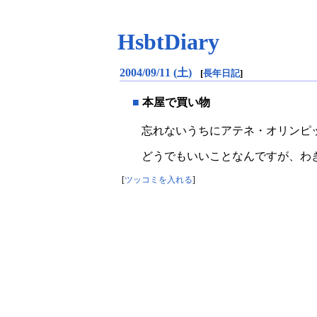
HsbtDiary
2004/09/11 (土)
[
長年日記
]
■
本屋で買い物
忘れないうちにアテネ・オリンピ
どうでもいいことなんですが、わ
[
ツッコミを入れる
]