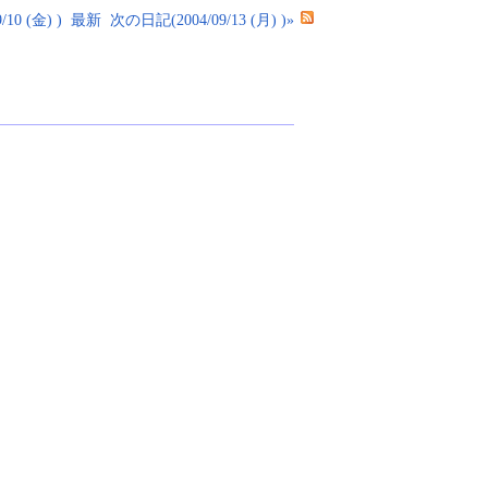
10 (金) )
最新
次の日記(2004/09/13 (月) )»