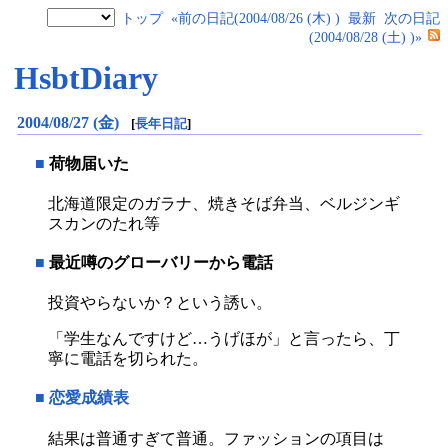
トップ
«前の日記(2004/08/26 (木) )
最新
次の日記
(2004/08/28 (土) )»
HsbtDiary
2004/08/27 (金)
[
長年日記
]
■
荷物届いた
北海道限定のガラナ、焼きそば弁当、ベルジンギ
スカンのたれ等
■
最近噂のグローバリーから電話
投資やらないか？という誘い。
「学生なんですけど…うげほが」と言ったら、丁
寧に電話を切られた。
■
恋愛成績表
結果は普通すぎて普通。ファッションの項目は